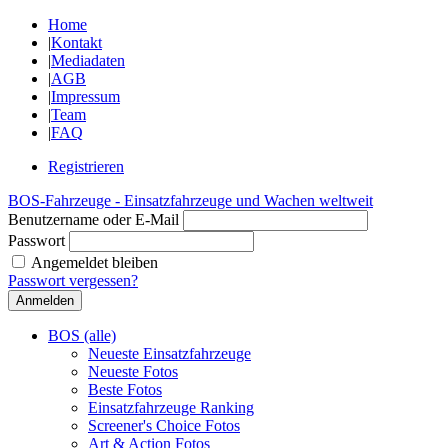
Home
|
Kontakt
|
Mediadaten
|
AGB
|
Impressum
|
Team
|
FAQ
Registrieren
BOS-Fahrzeuge - Einsatzfahrzeuge und Wachen weltweit
Benutzername oder E-Mail
Passwort
Angemeldet bleiben
Passwort vergessen?
BOS (alle)
Neueste Einsatzfahrzeuge
Neueste Fotos
Beste Fotos
Einsatzfahrzeuge Ranking
Screener's Choice Fotos
Art & Action Fotos