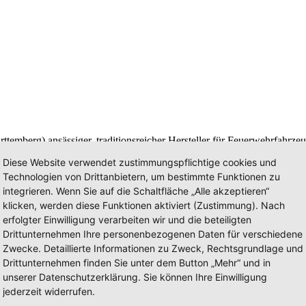
temberg) ansässiger, traditionsreicher Hersteller für Feuerwehrfahrz
t. Seit 2013 gehört Ziegler mit allen seinen Tochtergesellschaften 
Diese Website verwendet zustimmungspflichtige cookies und
Technologien von Drittanbietern, um bestimmte Funktionen zu
integrieren. Wenn Sie auf die Schaltfläche „Alle akzeptieren“
klicken, werden diese Funktionen aktiviert (Zustimmung). Nach
erfolgter Einwilligung verarbeiten wir und die beteiligten
 von Feuerwehrfahrzeugen und feuerwehrtechnischem Zubehör. Die Pro
Drittunternehmen Ihre personenbezogenen Daten für verschiedene
 bis hin zu Löschfahrzeugen aller Art. Von weltweit über 1.200 Mitar
 Mühlau, den Niederlanden, Kroatien und Indonesien. Vertriebs- und Se
Zwecke. Detaillierte Informationen zu Zweck, Rechtsgrundlage und
Drittunternehmen finden Sie unter dem Button „Mehr“ und in
unserer Datenschutzerklärung. Sie können Ihre Einwilligung
jederzeit widerrufen.
 diese Investition für unsere Kunden rechnet, garantieren wir ein Höchs