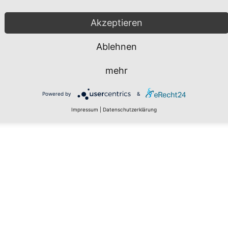
ät für individuelle Kundenwünsche. Ergänzt wird dies durch unser umfa
Akzeptieren
 Wirtschaften, basierend auf Leistungsfähigkeit, Zuverlässigkeit und N
Ablehnen
gen wir schon seit vielen Jahrzehnten Fahrzeuge für die Feuerwehr,
unden. Dieses Bewusstsein ist Garant dafür, dass ZIEGLER-Fahrzeuge
mehr
rt werden. Die Sicherheit, die wir versprechen, lässt sich ganz konkre
n, die Hilfe leisten und die Hilfeleistung organisieren.
Powered by
&
Impressum
|
Datenschutzerklärung