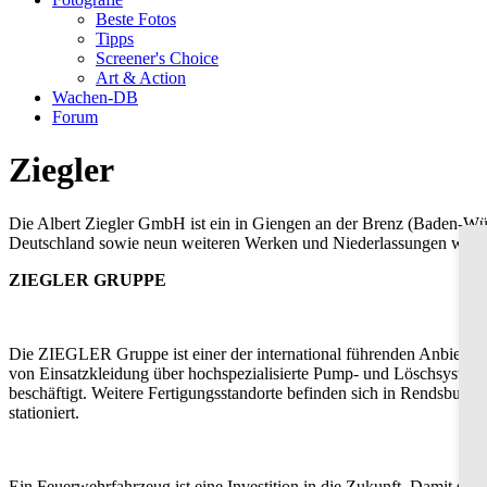
Beste Fotos
Tipps
Screener's Choice
Art & Action
Wachen-DB
Forum
Ziegler
Die Albert Ziegler GmbH ist ein in Giengen an der Brenz (Baden-Würt
Deutschland sowie neun weiteren Werken und Niederlassungen weltwei
ZIEGLER GRUPPE
Die ZIEGLER Gruppe ist einer der international führenden Anbieter
von Einsatzkleidung über hochspezialisierte Pump- und Löschsysteme
beschäftigt. Weitere Fertigungsstandorte befinden sich in Rendsburg,
stationiert.
Ein Feuerwehrfahrzeug ist eine Investition in die Zukunft. Damit sich