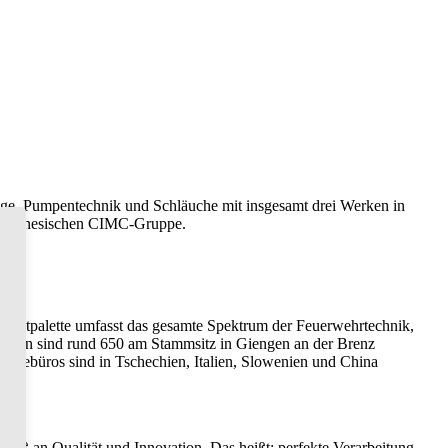
euge, Pumpentechnik und Schläuche mit insgesamt drei Werken in
zur chinesischen CIMC-Gruppe.
duktpalette umfasst das gesamte Spektrum der Feuerwehrtechnik,
beitern sind rund 650 am Stammsitz in Giengen an der Brenz
rvicebüros sind in Tschechien, Italien, Slowenien und China
tmaß an Qualität und Innovation. Das heißt: perfekte Verarbeitung,