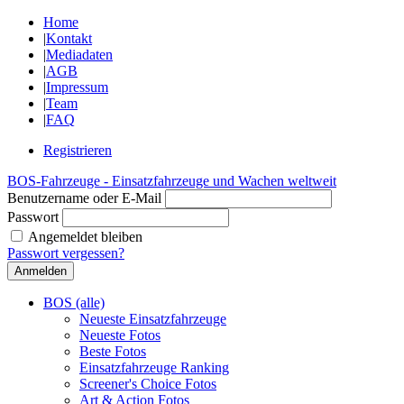
Home
|
Kontakt
|
Mediadaten
|
AGB
|
Impressum
|
Team
|
FAQ
Registrieren
BOS-Fahrzeuge - Einsatzfahrzeuge und Wachen weltweit
Benutzername oder E-Mail
Passwort
Angemeldet bleiben
Passwort vergessen?
BOS (alle)
Neueste Einsatzfahrzeuge
Neueste Fotos
Beste Fotos
Einsatzfahrzeuge Ranking
Screener's Choice Fotos
Art & Action Fotos