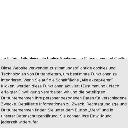
k zu liefern. Wir bieten ein breites Spektrum an Fahrzeugen und Gerä
Diese Website verwendet zustimmungspflichtige cookies und
Feuerwehrtechnik zu liefern, die auf ihre individuellen Anforderungen 
Technologien von Drittanbietern, um bestimmte Funktionen zu
rderungen von der Planung bis zur Produktion. Unsere Produktpalette
integrieren. Wenn Sie auf die Schaltfläche „Alle akzeptieren“
nzipiert sind. Wir bieten maßgeschneiderte Lösungen für die Feuerweh
klicken, werden diese Funktionen aktiviert (Zustimmung). Nach
erfolgter Einwilligung verarbeiten wir und die beteiligten
Drittunternehmen Ihre personenbezogenen Daten für verschiedene
Zwecke. Detaillierte Informationen zu Zweck, Rechtsgrundlage und
Drittunternehmen finden Sie unter dem Button „Mehr“ und in
unserer Datenschutzerklärung. Sie können Ihre Einwilligung
jederzeit widerrufen.