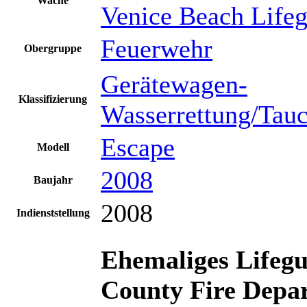
Wache
Venice Beach Lifeg
Feuerwehr
Obergruppe
Gerätewagen-
Klassifizierung
Wasserrettung/Tau
Escape
Modell
2008
Baujahr
2008
Indienststellung
Ehemaliges Lifegu
County Fire Depar