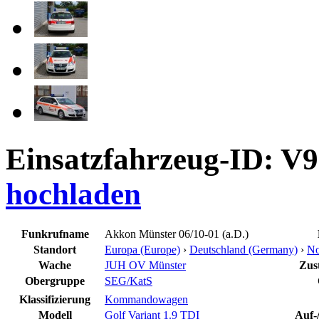
Einsatzfahrzeug-ID: V
hochladen
Funkrufname
Akkon Münster 06/10-01 (a.D.)
Standort
Europa (Europe)
›
Deutschland (Germany)
›
No
Wache
JUH OV Münster
Zust
Obergruppe
SEG/KatS
Klassifizierung
Kommandowagen
Modell
Golf Variant 1.9 TDI
Auf-