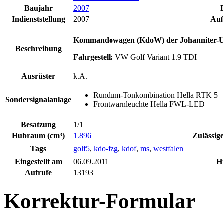
Baujahr
2007
Indienststellung
2007
Auß
Kommandowagen (KdoW) der Johanniter-Unfa
Beschreibung
Fahrgestell:
VW Golf Variant 1.9 TDI
Ausrüster
k.A.
Rundum-Tonkombination Hella RTK 5
Sondersignalanlage
Frontwarnleuchte Hella FWL-LED
Besatzung
1/1
Hubraum (cm³)
1.896
Zulässig
Tags
golf5
,
kdo-fzg
,
kdof
,
ms
,
westfalen
Eingestellt am
06.09.2011
H
Aufrufe
13193
Korrektur-Formular