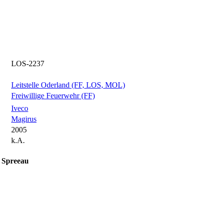
LOS-2237
Leitstelle Oderland (FF, LOS, MOL)
Freiwillige Feuerwehr (FF)
Iveco
Magirus
2005
k.A.
r Spreeau