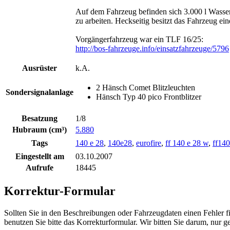
Auf dem Fahrzeug befinden sich 3.000 l Wasser
zu arbeiten. Heckseitig besitzt das Fahrzeug e
Vorgängerfahrzeug war ein TLF 16/25:
http://bos-fahrzeuge.info/einsatzfahrzeuge/5796
Ausrüster
k.A.
2 Hänsch Comet Blitzleuchten
Sondersignalanlage
Hänsch Typ 40 pico Frontblitzer
Besatzung
1/8
Hubraum (cm³)
5.880
Tags
140 e 28
,
140e28
,
eurofire
,
ff 140 e 28 w
,
ff14
Eingestellt am
03.10.2007
Aufrufe
18445
Korrektur-Formular
Sollten Sie in den Beschreibungen oder Fahrzeugdaten einen Fehler 
benutzen Sie bitte das Korrekturformular. Wir bitten Sie darum, nur