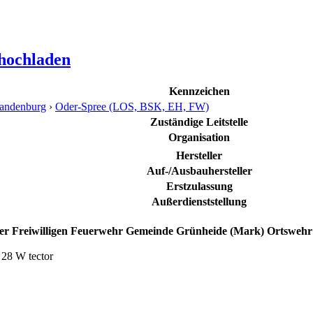
 hochladen
Kennzeichen
andenburg
›
Oder-Spree (LOS, BSK, EH, FW)
Zuständige Leitstelle
Organisation
Hersteller
Auf-/Ausbauhersteller
Erstzulassung
Außerdienststellung
) der Freiwilligen Feuerwehr Gemeinde Grünheide (Mark) Ortsweh
 28 W tector