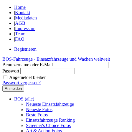
Home
|
Kontakt
|
Mediadaten
|
AGB
|
Impressum
|
Team
|
FAQ
Registrieren
BOS-Fahrzeuge - Einsatzfahrzeuge und Wachen weltweit
Benutzername oder E-Mail
Passwort
Angemeldet bleiben
Passwort vergessen?
BOS (alle)
Neueste Einsatzfahrzeuge
Neueste Fotos
Beste Fotos
Einsatzfahrzeuge Ranking
Screener's Choice Fotos
Art & Action Fotos