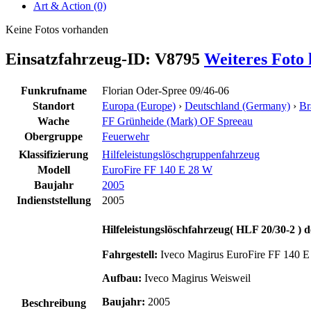
Art & Action (0)
Keine Fotos vorhanden
Einsatzfahrzeug-ID: V8795
Weiteres Foto
Funkrufname
Florian Oder-Spree 09/46-06
Standort
Europa (Europe)
›
Deutschland (Germany)
›
Br
Wache
FF Grünheide (Mark) OF Spreeau
Obergruppe
Feuerwehr
Klassifizierung
Hilfeleistungslöschgruppenfahrzeug
Modell
EuroFire FF 140 E 28 W
Baujahr
2005
Indienststellung
2005
Hilfeleistungslöschfahrzeug( HLF 20/30-2 
Fahrgestell:
Iveco Magirus EuroFire FF 140 E
Aufbau:
Iveco Magirus Weisweil
Baujahr:
2005
Beschreibung