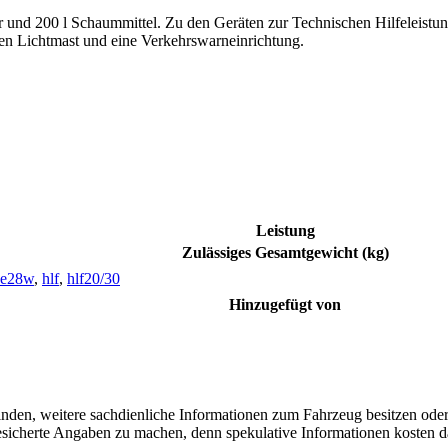
 und 200 l Schaummittel. Zu den Geräten zur Technischen Hilfeleistu
inen Lichtmast und eine Verkehrswarneinrichtung.
Leistung
Zulässiges Gesamtgewicht (kg)
0e28w
,
hlf
,
hlf20/30
Hinzugefügt von
finden, weitere sachdienliche Informationen zum Fahrzeug besitzen ode
 gesicherte Angaben zu machen, denn spekulative Informationen kosten