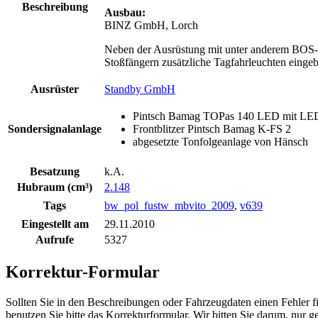
Beschreibung
Ausbau:
BINZ GmbH, Lorch
Neben der Ausrüstung mit unter anderem BOS-F
Stoßfängern zusätzliche Tagfahrleuchten eingeb
Ausrüster
Standby GmbH
Pintsch Bamag TOPas 140 LED mit LED-
Sondersignalanlage
Frontblitzer Pintsch Bamag K-FS 2
abgesetzte Tonfolgeanlage von Hänsch
Besatzung
k.A.
Hubraum (cm³)
2.148
Tags
bw_pol_fustw_mbvito_2009
,
v639
Eingestellt am
29.11.2010
Aufrufe
5327
Korrektur-Formular
Sollten Sie in den Beschreibungen oder Fahrzeugdaten einen Fehler 
benutzen Sie bitte das Korrekturformular. Wir bitten Sie darum, nur