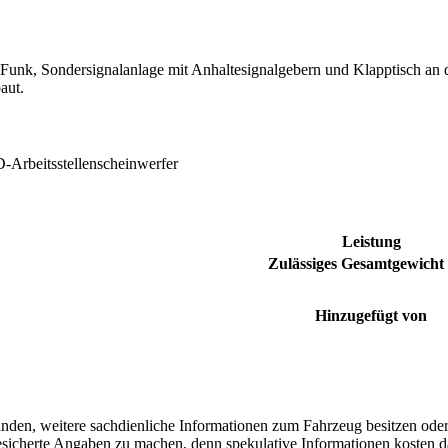
unk, Sondersignalanlage mit Anhaltesignalgebern und Klapptisch an 
aut.
Arbeitsstellenscheinwerfer
Leistung
Zulässiges Gesamtgewicht 
Hinzugefügt von
finden, weitere sachdienliche Informationen zum Fahrzeug besitzen ode
 gesicherte Angaben zu machen, denn spekulative Informationen kosten