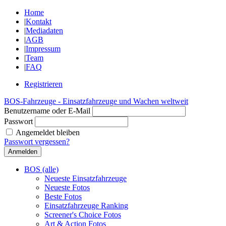
Home
|
Kontakt
|
Mediadaten
|
AGB
|
Impressum
|
Team
|
FAQ
Registrieren
BOS-Fahrzeuge - Einsatzfahrzeuge und Wachen weltweit
Benutzername oder E-Mail
Passwort
Angemeldet bleiben
Passwort vergessen?
BOS (alle)
Neueste Einsatzfahrzeuge
Neueste Fotos
Beste Fotos
Einsatzfahrzeuge Ranking
Screener's Choice Fotos
Art & Action Fotos