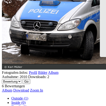
Fotografen-Infos:
Profil
Bilder
Album
Aufnahme:
2010
Downloads:
2
6 Bewertungen
Album
Download
Zoom In
Outside (1)
Inside (0)