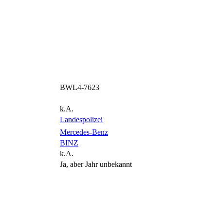
BWL4-7623
k.A.
Landespolizei
Mercedes-Benz
BINZ
k.A.
Ja, aber Jahr unbekannt