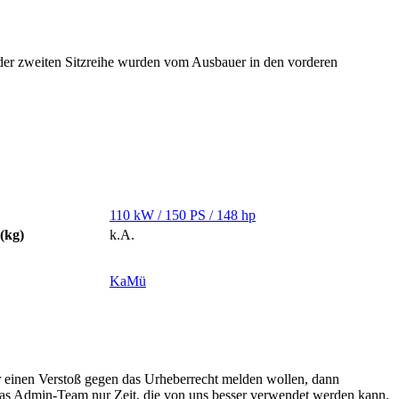
der zweiten Sitzreihe wurden vom Ausbauer in den vorderen
110 kW / 150 PS / 148 hp
(kg)
k.A.
KaMü
r einen Verstoß gegen das Urheberrecht melden wollen, dann
 das Admin-Team nur Zeit, die von uns besser verwendet werden kann.