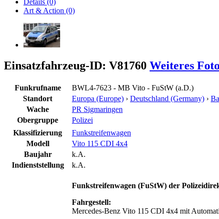
Details (0)
Art & Action (0)
Einsatzfahrzeug-ID: V81760
Weiteres Fot
Funkrufname
BWL4-7623 - MB Vito - FuStW (a.D.)
Standort
Europa (Europe)
›
Deutschland (Germany)
›
Ba
Wache
PR Sigmaringen
Obergruppe
Polizei
Klassifizierung
Funkstreifenwagen
Modell
Vito 115 CDI 4x4
Baujahr
k.A.
Indienststellung
k.A.
Funkstreifenwagen (FuStW) der Polizeidire
Fahrgestell:
Mercedes-Benz Vito 115 CDI 4x4 mit Automati