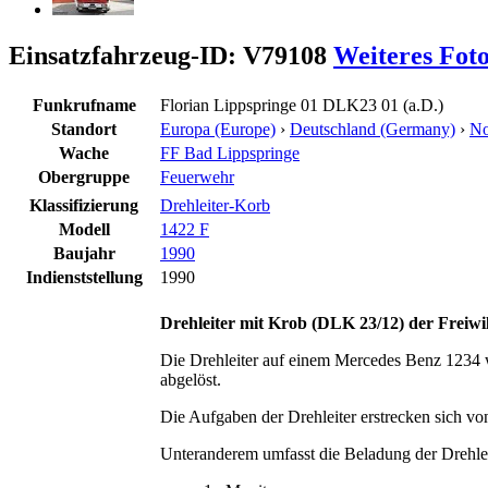
Einsatzfahrzeug-ID: V79108
Weiteres Fot
Funkrufname
Florian Lippspringe 01 DLK23 01 (a.D.)
Standort
Europa (Europe)
›
Deutschland (Germany)
›
No
Wache
FF Bad Lippspringe
Obergruppe
Feuerwehr
Klassifizierung
Drehleiter-Korb
Modell
1422 F
Baujahr
1990
Indienststellung
1990
Drehleiter mit Krob (DLK 23/12) der Freiwi
Die Drehleiter auf einem Mercedes Benz 1234 
abgelöst.
Die Aufgaben der Drehleiter erstrecken sich v
Unteranderem umfasst die Beladung der Drehlei