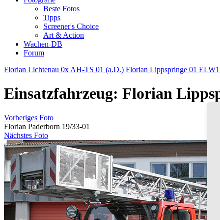
Beste Fotos
Tipps
Screener's Choice
Art & Action
Wachen-DB
Forum
Florian Lichtenau 0x AH-TS 01 (a.D.)
Florian Lippspringe 01 ELW1
Einsatzfahrzeug: Florian Lipps
Vorheriges Foto
Florian Paderborn 19/33-01
Nächstes Foto