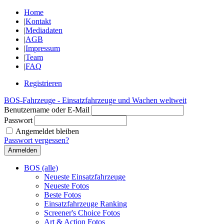
Home
|
Kontakt
|
Mediadaten
|
AGB
|
Impressum
|
Team
|
FAQ
Registrieren
BOS-Fahrzeuge - Einsatzfahrzeuge und Wachen weltweit
Benutzername oder E-Mail
Passwort
Angemeldet bleiben
Passwort vergessen?
BOS (alle)
Neueste Einsatzfahrzeuge
Neueste Fotos
Beste Fotos
Einsatzfahrzeuge Ranking
Screener's Choice Fotos
Art & Action Fotos