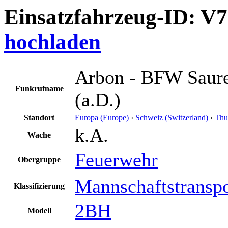
Einsatzfahrzeug-ID: V
hochladen
Arbon - BFW Saur
Funkrufname
(a.D.)
Standort
Europa (Europe)
›
Schweiz (Switzerland)
›
Thu
k.A.
Wache
Feuerwehr
Obergruppe
Mannschaftstransp
Klassifizierung
2BH
Modell