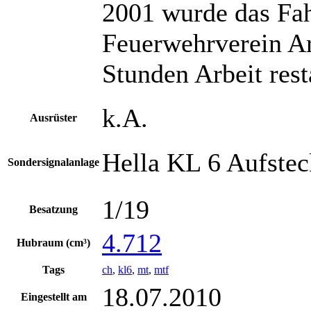
2001 wurde das Fa
Feuerwehrverein A
Stunden Arbeit rest
k.A.
Ausrüster
Hella KL 6 Aufstec
Sondersignalanlage
1/19
Besatzung
4.712
Hubraum (cm³)
Tags
ch
,
kl6
,
mt
,
mtf
18.07.2010
Eingestellt am