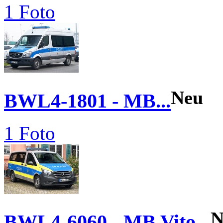
1 Foto
Neu
BWL4-1801 - MB...
1 Foto
N
BWL4-6060 - MB Vito...