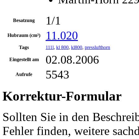
1/1
Besatzung
11.020
Hubraum (cm³)
Tags
111l
,
kl 800
,
kl800
,
presslufthorn
02.08.2006
Eingestellt am
5543
Aufrufe
Korrektur-Formular
Sollten Sie in den Beschre
Fehler finden, weitere sach