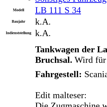
LB 111 S 34
Modell
k.A.
Baujahr
k.A.
Indienststellung
Tankwagen der La
Bruchsal.
Wird für
Fahrgestell:
Scania
Edit malteser:
Die Zugmaschine wa