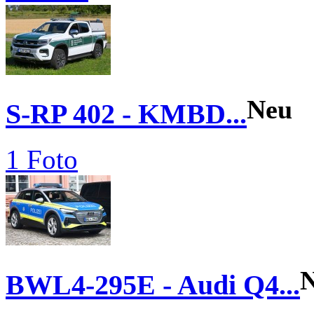
Neu
S-RP 402 - KMBD...
1 Foto
BWL4-295E - Audi Q4...