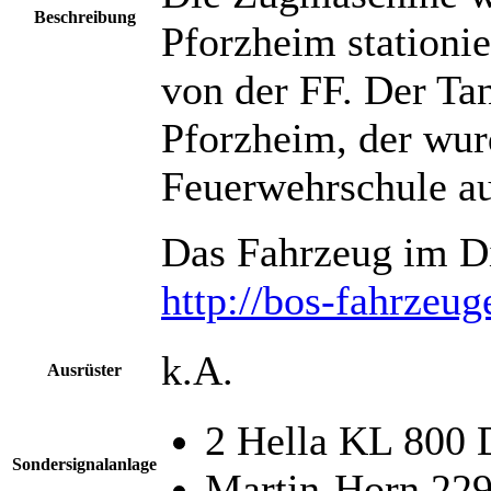
Beschreibung
Pforzheim stationie
von der FF. Der Tan
Pforzheim, der wur
Feuerwehrschule auf
Das Fahrzeug im Di
http://bos-fahrzeug
k.A.
Ausrüster
2 Hella KL 800 
Sondersignalanlage
Martin-Horn 22