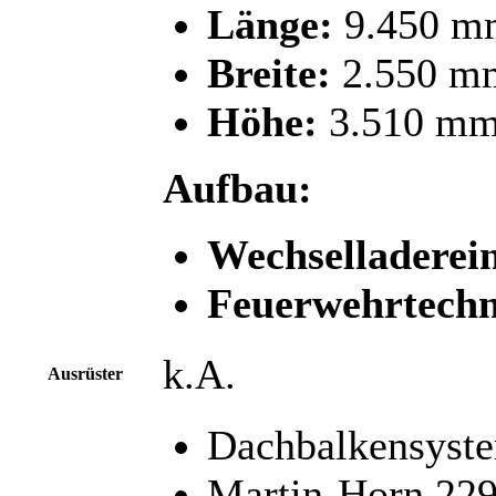
Länge:
9.450 m
Breite:
2.550 m
Höhe:
3.510 m
Aufbau:
Wechselladerei
Feuerwehrtechn
k.A.
Ausrüster
Dachbalkensyst
Martin-Horn 22