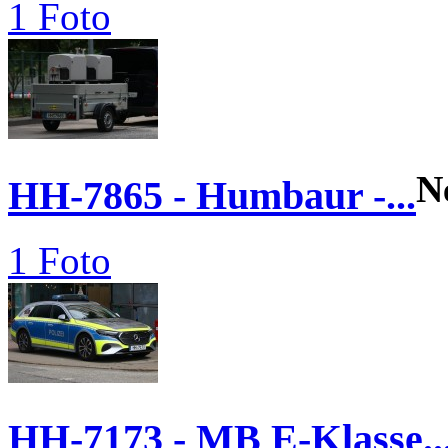
1 Foto
N
HH-7865 - Humbaur -...
1 Foto
HH-7173 - MB E-Klasse..