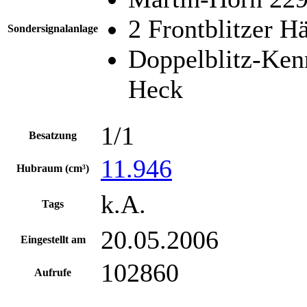
2 Frontblitzer H
Sondersignalanlage
Doppelblitz-Ke
Heck
1/1
Besatzung
11.946
Hubraum (cm³)
k.A.
Tags
20.05.2006
Eingestellt am
102860
Aufrufe