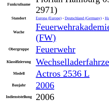
Funkrufname
2971)
Standort
Europa (Europe)
›
Deutschland (Germany)
›
H
Feuerwehrakademi
Wache
(FW)
Feuerwehr
Obergruppe
Wechselladerfahrz
Klassifizierung
Actros 2536 L
Modell
2006
Baujahr
2006
Indienststellung