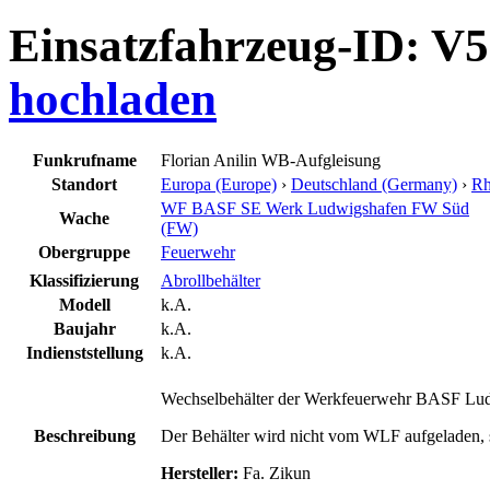
Einsatzfahrzeug-ID: V
hochladen
Funkrufname
Florian Anilin WB-Aufgleisung
Standort
Europa (Europe)
›
Deutschland (Germany)
›
Rh
WF BASF SE Werk Ludwigshafen FW Süd
Wache
(FW)
Obergruppe
Feuerwehr
Klassifizierung
Abrollbehälter
Modell
k.A.
Baujahr
k.A.
Indienststellung
k.A.
Wechselbehälter der Werkfeuerwehr BASF Ludw
Beschreibung
Der Behälter wird nicht vom WLF aufgeladen, s
Hersteller:
Fa. Zikun