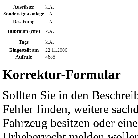
Ausrüster
k.A.
Sondersignalanlage
k.A.
Besatzung
k.A.
Hubraum (cm³)
k.A.
Tags
k.A.
Eingestellt am
22.11.2006
Aufrufe
4685
Korrektur-Formular
Sollten Sie in den Beschre
Fehler finden, weitere sach
Fahrzeug besitzen oder ein
Urheberrecht melden wollen