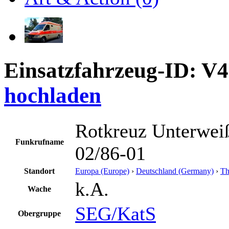
Einsatzfahrzeug-ID: V
hochladen
Rotkreuz Unterwei
Funkrufname
02/86-01
Standort
Europa (Europe)
›
Deutschland (Germany)
›
Th
k.A.
Wache
SEG/KatS
Obergruppe