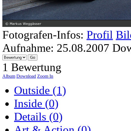
Fotografen-Infos:
Profil
Bil
Aufnahme:
25.08.2007
Dow
1 Bewertung
Album
Download
Zoom In
Outside (1)
Inside (0)
Details (0)
Art & Action (0)