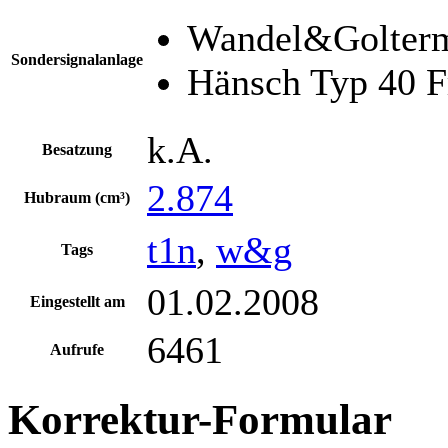
Wandel&Golterm
Sondersignalanlage
Hänsch Typ 40 Fr
k.A.
Besatzung
2.874
Hubraum (cm³)
t1n
,
w&g
Tags
01.02.2008
Eingestellt am
6461
Aufrufe
Korrektur-Formular