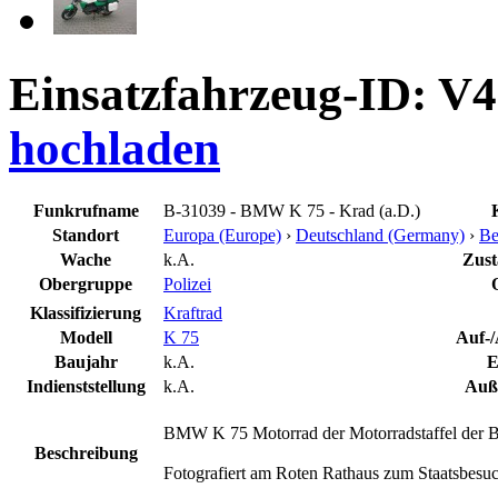
Einsatzfahrzeug-ID: V
hochladen
Funkrufname
B-31039 - BMW K 75 - Krad (a.D.)
Standort
Europa (Europe)
›
Deutschland (Germany)
›
Be
Wache
k.A.
Zust
Obergruppe
Polizei
Klassifizierung
Kraftrad
Modell
K 75
Auf-/
Baujahr
k.A.
E
Indienststellung
k.A.
Auße
BMW K 75 Motorrad der Motorradstaffel der Ber
Beschreibung
Fotografiert am Roten Rathaus zum Staatsbesu