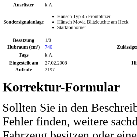
Ausrüster
k.A.
Hänsch Typ 45 Frontblitzer
Sondersignalanlage
Hänsch Movia Blitzleuchte am Heck
Starktonhörner
Besatzung
1/0
Hubraum (cm³)
740
Zulässige
Tags
k.A.
Eingestellt am
27.02.2008
Hi
Aufrufe
2197
Korrektur-Formular
Sollten Sie in den Beschre
Fehler finden, weitere sach
Fahrzeug besitzen oder ein