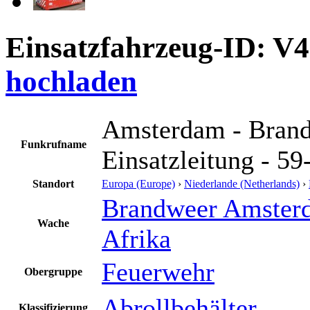
Einsatzfahrzeug-ID: V
hochladen
Amsterdam - Brand
Funkrufname
Einsatzleitung - 59
Standort
Europa (Europe)
›
Niederlande (Netherlands)
›
Brandweer Amsterd
Wache
Afrika
Feuerwehr
Obergruppe
Abrollbehälter
Klassifizierung