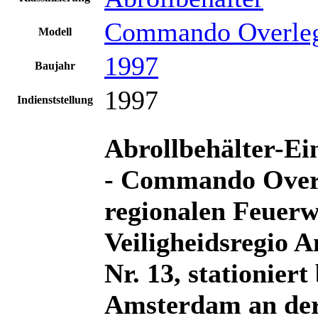
Commando Overle
Modell
1997
Baujahr
1997
Indienststellung
Abrollbehälter-Ei
- Commando Ove
regionalen Feuer
Veiligheidsregio 
Nr. 13, stationier
Amsterdam an der