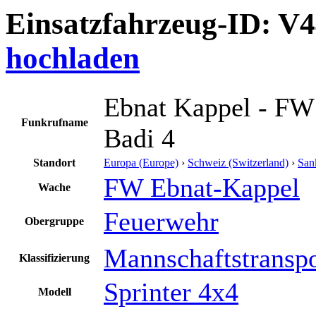
Einsatzfahrzeug-ID: V
hochladen
Ebnat Kappel - FW
Funkrufname
Badi 4
Standort
Europa (Europe)
›
Schweiz (Switzerland)
›
San
FW Ebnat-Kappel
Wache
Feuerwehr
Obergruppe
Mannschaftstransp
Klassifizierung
Sprinter 4x4
Modell