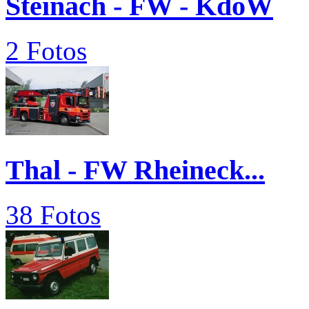
Steinach - FW - KdoW
2 Fotos
Thal - FW Rheineck...
38 Fotos