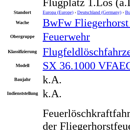
Flugplatz 1.Los (a.
Standort
Europa (Europe)
›
Deutschland (Germany)
›
Bu
BwFw Fliegerhorst
Wache
Feuerwehr
Obergruppe
Flugfeldlöschfahrz
Klassifizierung
SX 36.1000 VFAE
Modell
k.A.
Baujahr
k.A.
Indienststellung
Feuerlöschkraftfah
der Fliegerhorstfe