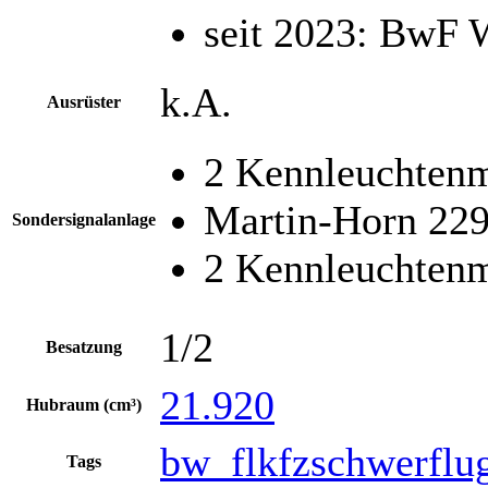
seit 2023: BwF 
k.A.
Ausrüster
2 Kennleuchten
Martin-Horn 22
Sondersignalanlage
2 Kennleuchten
1/2
Besatzung
21.920
Hubraum (cm³)
bw_flkfzschwerflug
Tags