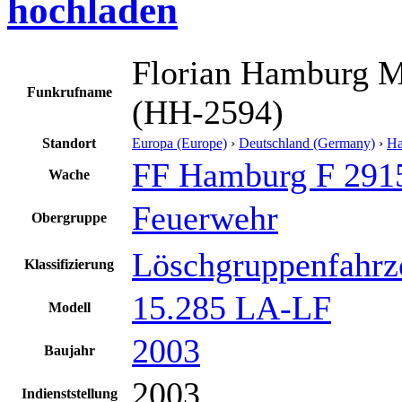
hochladen
Florian Hamburg M
Funkrufname
(HH-2594)
Standort
Europa (Europe)
›
Deutschland (Germany)
›
H
FF Hamburg F 291
Wache
Feuerwehr
Obergruppe
Löschgruppenfahrz
Klassifizierung
15.285 LA-LF
Modell
2003
Baujahr
2003
Indienststellung