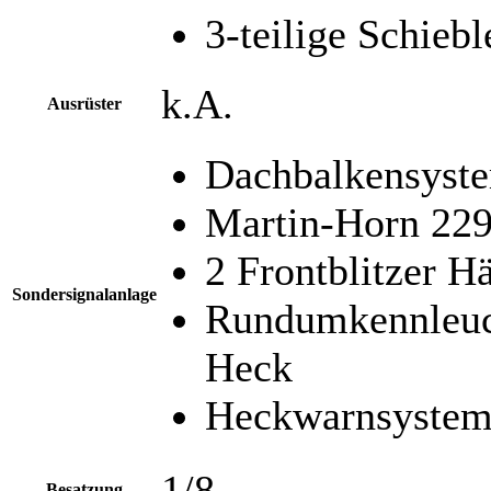
3-teilige Schiebl
k.A.
Ausrüster
Dachbalkensyst
Martin-Horn 22
2 Frontblitzer H
Sondersignalanlage
Rundumkennleuc
Heck
Heckwarnsystem
1/8
Besatzung