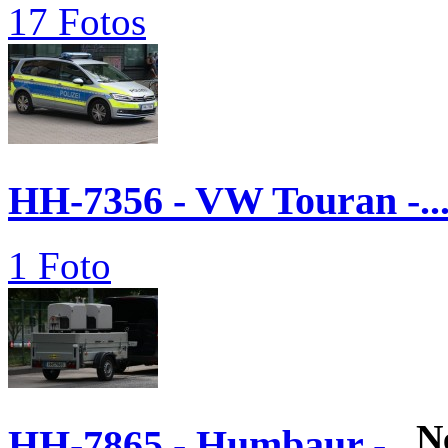
17 Fotos
HH-7356 - VW Touran -..
1 Foto
N
HH-7865 - Humbaur -...