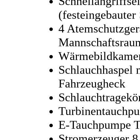
Schnellangriffs
(festeingebaute
4 Atemschutzger
Mannschaftsrau
Wärmebildkame
Schlauchhaspel 
Fahrzeugheck
Schlauchtragekö
Turbinentauchp
E-Tauchpumpe T
Stromerzeuger 