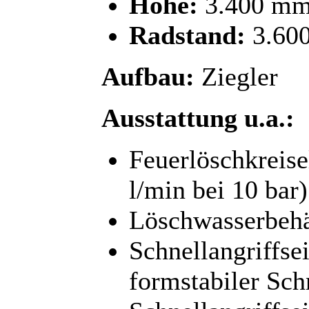
Höhe:
3.400 m
Radstand:
3.60
Aufbau:
Ziegler
Ausstattung u.a.:
Feuerlöschkreis
l/min bei 10 bar)
Löschwasserbehäl
Schnellangriffse
formstabiler Sch