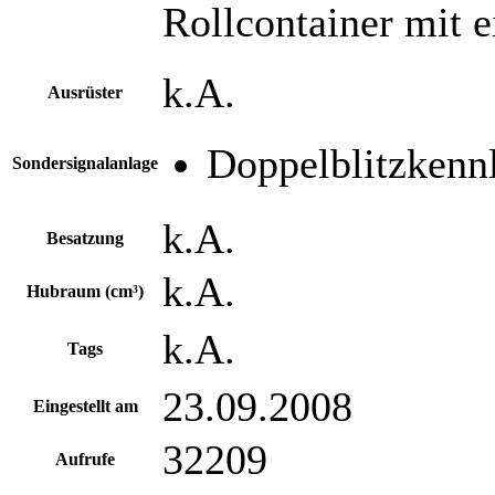
Rollcontainer mit 
k.A.
Ausrüster
Doppelblitzkenn
Sondersignalanlage
k.A.
Besatzung
k.A.
Hubraum (cm³)
k.A.
Tags
23.09.2008
Eingestellt am
32209
Aufrufe