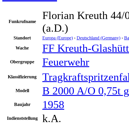
Florian Kreuth 44/
Funkrufname
(a.D.)
Standort
Europa (Europe)
›
Deutschland (Germany)
›
Ba
FF Kreuth-Glashüt
Wache
Feuerwehr
Obergruppe
Tragkraftspritzenf
Klassifizierung
B 2000 A/O 0,75t g
Modell
1958
Baujahr
k.A.
Indienststellung