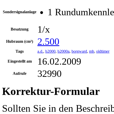
1 Rundumkennle
Sondersignalanlage
1/x
Besatzung
2.500
Hubraum (cm³)
Tags
a.d.
,
b2000
,
b2000a
,
borgward
,
mb
,
oldtimer
16.02.2009
Eingestellt am
32990
Aufrufe
Korrektur-Formular
Sollten Sie in den Beschre