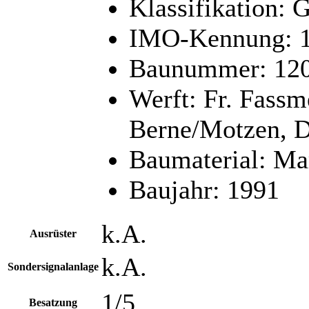
Klassifikation
IMO-Kennung: 
Baunummer: 12
Werft: Fr. Fas
Berne/Motzen, D
Baumaterial: M
Baujahr: 1991
k.A.
Ausrüster
k.A.
Sondersignalanlage
1/5
Besatzung