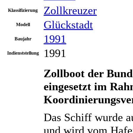
Zollkreuzer
Klassifizierung
Glückstadt
Modell
1991
Baujahr
1991
Indienststellung
Zollboot der Bund
eingesetzt im Rah
Koordinierungsve
Das Schiff wurde a
und wird vom Hafen