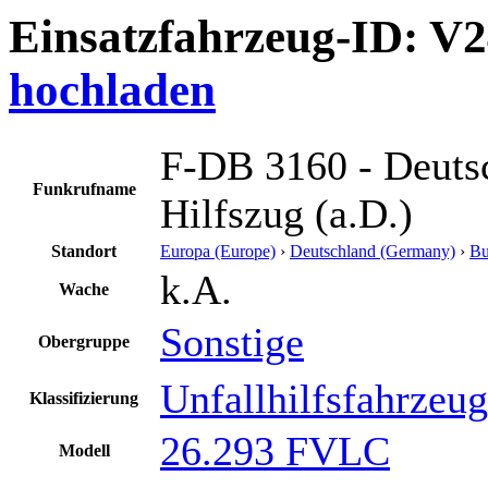
Einsatzfahrzeug-ID: V
hochladen
F-DB 3160 - Deuts
Funkrufname
Hilfszug (a.D.)
Standort
Europa (Europe)
›
Deutschland (Germany)
›
Bu
k.A.
Wache
Sonstige
Obergruppe
Unfallhilfsfahrzeug
Klassifizierung
26.293 FVLC
Modell