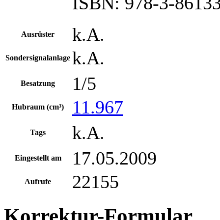
ISBN: 978-3-86133
k.A.
Ausrüster
k.A.
Sondersignalanlage
1/5
Besatzung
11.967
Hubraum (cm³)
k.A.
Tags
17.05.2009
Eingestellt am
22155
Aufrufe
Korrektur-Formular