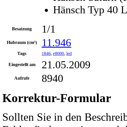
Hänsch Typ 40 
1/1
Besatzung
11.946
Hubraum (cm³)
Tags
1846
,
e8000
,
led
21.05.2009
Eingestellt am
8940
Aufrufe
Korrektur-Formular
Sollten Sie in den Beschre