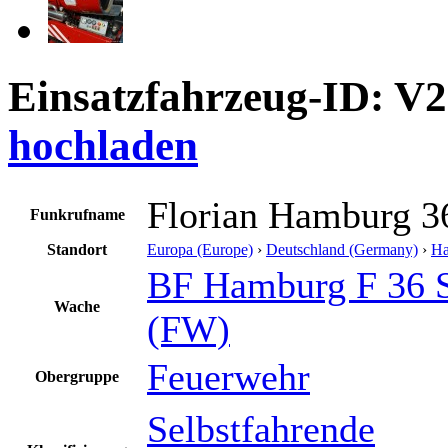
Einsatzfahrzeug-ID: V
hochladen
Florian Hamburg 3
Funkrufname
Standort
Europa (Europe)
›
Deutschland (Germany)
›
H
BF Hamburg F 36 S
Wache
(FW)
Feuerwehr
Obergruppe
Selbstfahrende