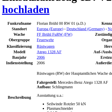
hochladen
Funkrufname
Florian Brühl 00 RW 01 (a.D.)
Kennz
Standort
Europa (Europe)
›
Deutschland (Germany)
›
No
Wache
FF Brühl FuRW (FW)
Zuständige
Obergruppe
Feuerwehr
Organ
Klassifizierung
Rüstwagen
Hers
Modell
Atego 1328 AF
Auf-/Ausba
Baujahr
2006
Erstzu
Indienststellung
2006
Außerdien
Rüstwagen (RW) der Hauptamtlichen Wache der
Fahrgestell:
Mercedes-Benz Atego 1328 AF
Aufbau:
Schlingmann
Ausstattung u.a.:
Beschreibung
Seilwinde Rotzler 50 kN
Plasmaschneider