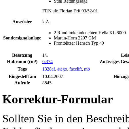
Stihl Rettungssäge
FRN alt: Florian Erft 03/52-01
Ausrüster
k.A.
2 Rundumkennleuchten Hella KL 8000
Sondersignalanlage
Martin-Horn 2297 GM
Frontblitzer Hänsch Typ 40
Besatzung
1/1
Lei
Hubraum (cm³)
6.374
Zulässiges Ges
Tags
1328af
,
atego
,
facelift
,
mb
Eingestellt am
10.04.2007
Hinzuge
Aufrufe
8545
Korrektur-Formular
Sollten Sie in den Beschre