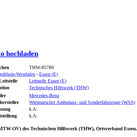
to hochladen
chen
THW-85789
rdrhein-Westfalen
›
Essen (E)
eitstelle
Leitstelle Essen (E)
ation
Technisches Hilfswerk (THW)
ler
Mercedes-Benz
ersteller
Wietmarscher Ambulanz- und Sonderfahrzeuge (WAS)
ssung
k.A.
stellung
k.A.
 (MTW-OV)
des Technischen Hilfswerk (THW), Ortsverband Essen.