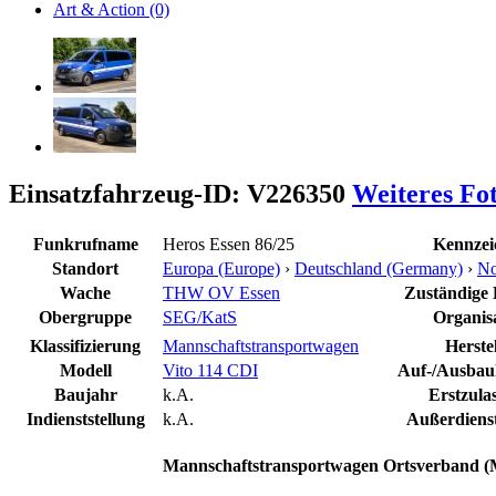
Art & Action (0)
Einsatzfahrzeug-ID: V226350
Weiteres Fo
Funkrufname
Heros Essen 86/25
Kennzei
Standort
Europa (Europe)
›
Deutschland (Germany)
›
No
Wache
THW OV Essen
Zuständige L
Obergruppe
SEG/KatS
Organis
Klassifizierung
Mannschaftstransportwagen
Herstel
Modell
Vito 114 CDI
Auf-/Ausbauh
Baujahr
k.A.
Erstzula
Indienststellung
k.A.
Außerdienst
Mannschaftstransportwagen Ortsverband