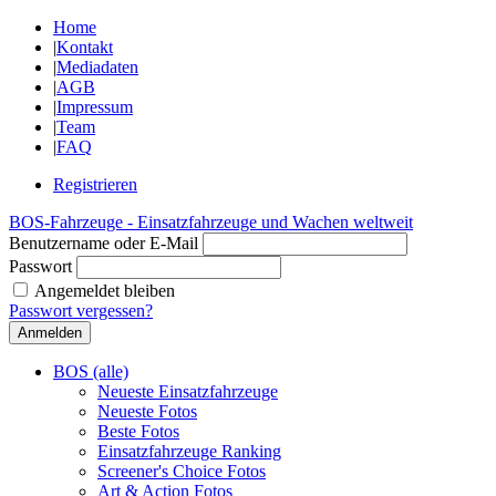
Home
|
Kontakt
|
Mediadaten
|
AGB
|
Impressum
|
Team
|
FAQ
Registrieren
BOS-Fahrzeuge - Einsatzfahrzeuge und Wachen weltweit
Benutzername oder E-Mail
Passwort
Angemeldet bleiben
Passwort vergessen?
BOS (alle)
Neueste Einsatzfahrzeuge
Neueste Fotos
Beste Fotos
Einsatzfahrzeuge Ranking
Screener's Choice Fotos
Art & Action Fotos