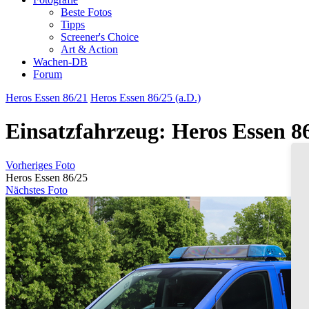
Beste Fotos
Tipps
Screener's Choice
Art & Action
Wachen-DB
Forum
Heros Essen 86/21
Heros Essen 86/25 (a.D.)
Einsatzfahrzeug: Heros Essen 8
Vorheriges Foto
Heros Essen 86/25
Nächstes Foto