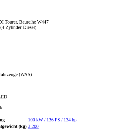
I Tourer, Baureihe W447
(4-Zylinder-Diesel)
fahrzeuge (WAS)
 LED
ck
ung
100 kW / 136 PS / 134 hp
tgewicht (kg)
3.200