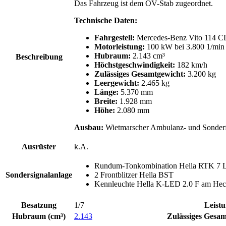
Das Fahrzeug ist dem OV-Stab zugeordnet.
Technische Daten:
Fahrgestell:
Mercedes-Benz Vito 114 CD
Motorleistung:
100 kW bei 3.800 1/min 
Hubraum:
2.143 cm³
Beschreibung
Höchstgeschwindigkeit:
182 km/h
Zulässiges Gesamtgewicht:
3.200 kg
Leergewicht:
2.465 kg
Länge:
5.370 mm
Breite:
1.928 mm
Höhe:
2.080 mm
Ausbau:
Wietmarscher Ambulanz- und Sonder
Ausrüster
k.A.
Rundum-Tonkombination Hella RTK 7
Sondersignalanlage
2 Frontblitzer Hella BST
Kennleuchte Hella K-LED 2.0 F am He
Besatzung
1/7
Leist
Hubraum (cm³)
2.143
Zulässiges Gesam