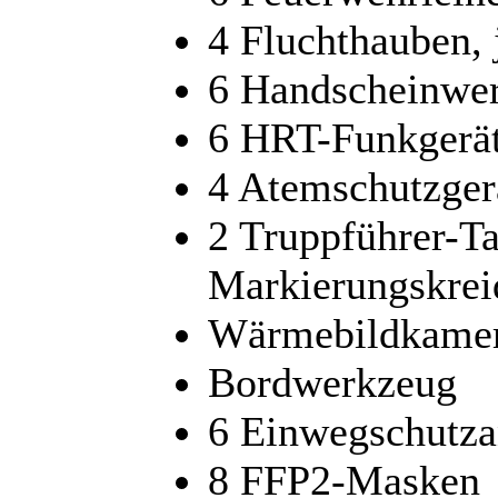
4 Fluchthauben, 
6 Handscheinwer
6 HRT-Funkgerät
4 Atemschutzge
2 Truppführer-T
Markierungskreid
Wärmebildkamera
Bordwerkzeug
6 Einwegschutz
8 FFP2-Masken