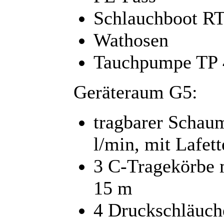
Schlauchboot RT
Wathosen
Tauchpumpe TP 
Geräteraum G5:
tragbarer Schaum
l/min, mit Lafet
3 C-Tragekörbe 
15 m
4 Druckschläuch