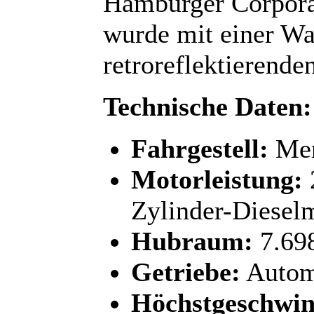
Hamburger Corpora
wurde mit einer War
retroreflektierende
Technische Daten:
Fahrgestell:
Mer
Motorleistung:
Zylinder-Dieselm
Hubraum:
7.69
Getriebe:
Automa
Höchstgeschwin