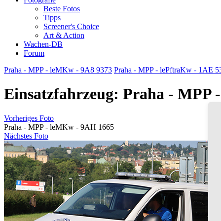
Beste Fotos
Tipps
Screener's Choice
Art & Action
Wachen-DB
Forum
Praha - MPP - leMKw - 9A8 9373
Praha - MPP - lePftraKw - 1AE 5
Einsatzfahrzeug: Praha - MPP 
Vorheriges Foto
Praha - MPP - leMKw - 9AH 1665
Nächstes Foto