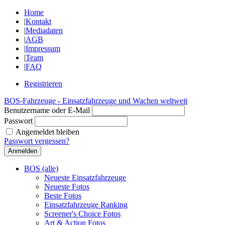
Home
|
Kontakt
|
Mediadaten
|
AGB
|
Impressum
|
Team
|
FAQ
Registrieren
BOS-Fahrzeuge - Einsatzfahrzeuge und Wachen weltweit
Benutzername oder E-Mail
Passwort
Angemeldet bleiben
Passwort vergessen?
BOS (alle)
Neueste Einsatzfahrzeuge
Neueste Fotos
Beste Fotos
Einsatzfahrzeuge Ranking
Screener's Choice Fotos
Art & Action Fotos