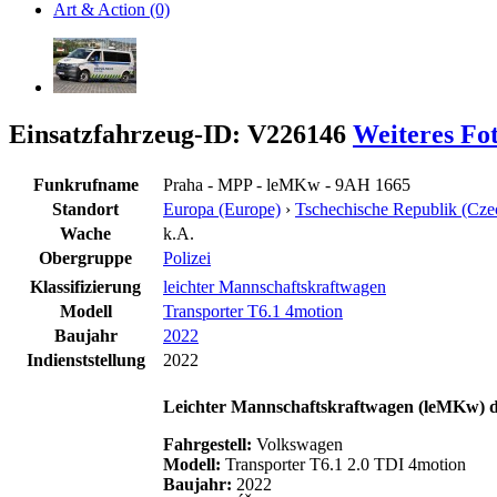
Art & Action (0)
Einsatzfahrzeug-ID: V226146
Weiteres Fo
Funkrufname
Praha - MPP - leMKw - 9AH 1665
Standort
Europa (Europe)
›
Tschechische Republik (Cze
Wache
k.A.
Obergruppe
Polizei
Klassifizierung
leichter Mannschaftskraftwagen
Modell
Transporter T6.1 4motion
Baujahr
2022
Indienststellung
2022
Leichter Mannschaftskraftwagen (leMKw) der
Fahrgestell:
Volkswagen
Modell:
Transporter T6.1 2.0 TDI 4motion
Baujahr:
2022