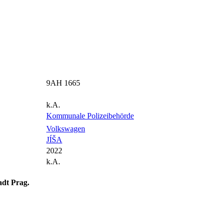
9AH 1665
k.A.
Kommunale Polizeibehörde
Volkswagen
JÍŠA
2022
k.A.
adt Prag.