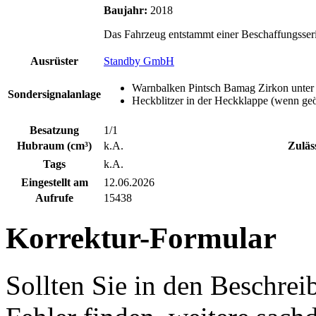
Baujahr:
2018
Das Fahrzeug entstammt einer Beschaffungsserie
Ausrüster
Standby GmbH
Warnbalken Pintsch Bamag Zirkon unter 
Sondersignalanlage
Heckblitzer in der Heckklappe (wenn geö
Besatzung
1/1
Hubraum (cm³)
k.A.
Zuläs
Tags
k.A.
Eingestellt am
12.06.2026
Aufrufe
15438
Korrektur-Formular
Sollten Sie in den Beschre