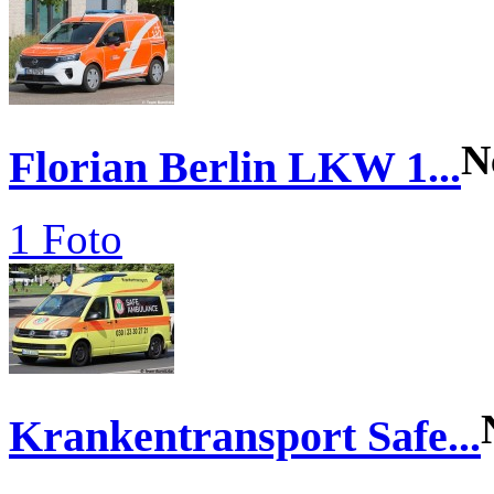
N
Florian Berlin LKW 1...
1 Foto
Krankentransport Safe...