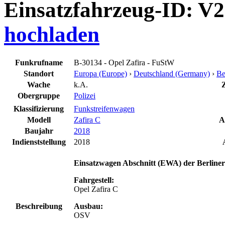
Einsatzfahrzeug-ID: V
hochladen
Funkrufname
B-30134 - Opel Zafira - FuStW
Standort
Europa (Europe)
›
Deutschland (Germany)
›
Be
Wache
k.A.
Z
Obergruppe
Polizei
Klassifizierung
Funkstreifenwagen
Modell
Zafira C
A
Baujahr
2018
Indienststellung
2018
Einsatzwagen Abschnitt (EWA) der Berliner
Fahrgestell:
Opel Zafira C
Beschreibung
Ausbau:
OSV