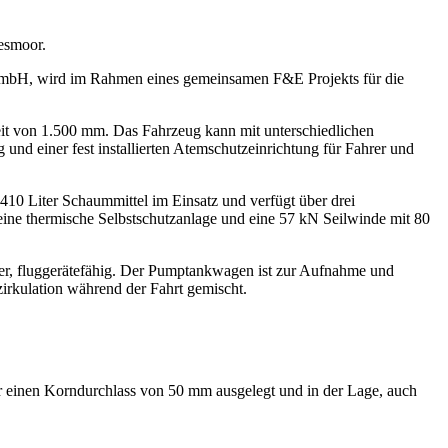
esmoor.
bH, wird im Rahmen eines gemeinsamen F&E Projekts für die
eit von 1.500 mm. Das Fahrzeug kann mit unterschiedlichen
nd einer fest installierten Atemschutzeinrichtung für Fahrer und
410 Liter Schaummittel im Einsatz und verfügt über drei
eine thermische Selbstschutzanlage und eine 57 kN Seilwinde mit 80
ter, fluggerätefähig. Der Pumptankwagen ist zur Aufnahme und
irkulation während der Fahrt gemischt.
ür einen Korndurchlass von 50 mm ausgelegt und in der Lage, auch