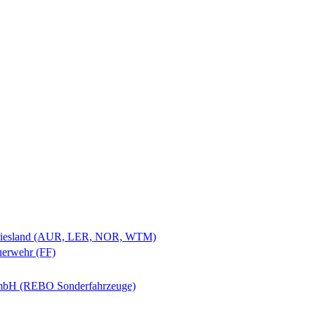
stfriesland (AUR, LER, NOR, WTM)
uerwehr (FF)
H (REBO Sonderfahrzeuge)