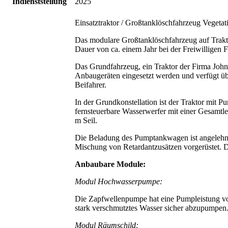
Indienststellung
2025
Einsatztraktor / Großtanklöschfahrzeug Veget
Das modulare Großtanklöschfahrzeug auf Tr
Dauer von ca. einem Jahr bei der Freiwilligen
Das Grundfahrzeug, ein Traktor der Firma John
Anbaugeräten eingesetzt werden und verfügt übe
Beifahrer.
In der Grundkonstellation ist der Traktor mit 
fernsteuerbare Wasserwerfer mit einer Gesamtl
m Seil.
Die Beladung des Pumptankwagen ist angelehnt 
Mischung von Retardantzusätzen vorgerüstet. D
Anbaubare Module:
Modul Hochwasserpumpe:
Die Zapfwellenpumpe hat eine Pumpleistung von
stark verschmutztes Wasser sicher abzupumpen
Modul Räumschild: