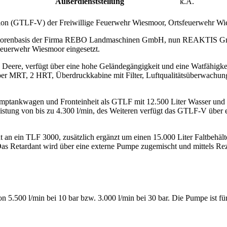
Außerdienststellung
k.A.
ation (GTLF-V) der Freiwillige Feuerwehr Wiesmoor, Ortsfeuerwehr Wi
aktorenbasis der Firma REBO Landmaschinen GmbH, nun REAKTIS Gm
 Feuerwehr Wiesmoor eingesetzt.
 Deere, verfügt über eine hohe Geländegängigkeit und eine Watfähigk
r MRT, 2 HRT, Überdruckkabine mit Filter, Luftqualitätsüberwachung u
Pumptankwagen und Fronteinheit als GTLF mit 12.500 Liter Wasser und 
eistung von bis zu 4.300 l/min, des Weiteren verfügt das GTLF-V über 
an ein TLF 3000, zusätzlich ergänzt um einen 15.000 Liter Faltbehäl
as Retardant wird über eine externe Pumpe zugemischt und mittels Rez
 5.500 l/min bei 10 bar bzw. 3.000 l/min bei 30 bar. Die Pumpe ist f
.