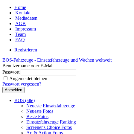
Home
|
Kontakt
|
Mediadaten
|
AGB
|
Impressum
|
Team
|
FAQ
Registrieren
BOS-Fahrzeuge - Einsatzfahrzeuge und Wachen weltweit
Benutzername oder E-Mail
Passwort
Angemeldet bleiben
Passwort vergessen?
BOS (alle)
Neueste Einsatzfahrzeuge
Neueste Fotos
Beste Fotos
Einsatzfahrzeuge Ranking
Screener's Choice Fotos
Art & Action Fotos