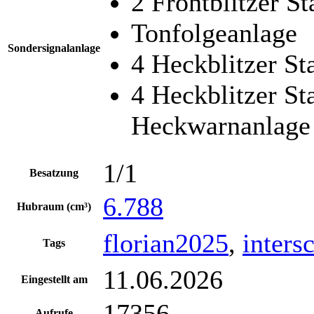
2 Frontblitzer S
Tonfolgeanlage
Sondersignalanlage
4 Heckblitzer S
4 Heckblitzer St
Heckwarnanlage
1/1
Besatzung
6.788
Hubraum (cm³)
florian2025
,
inters
Tags
11.06.2026
Eingestellt am
17356
Aufrufe