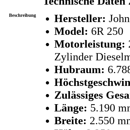
Technische Daten
Hersteller:
John
Beschreibung
Model:
6R 250
Motorleistung:
Zylinder Diesel
Hubraum:
6.78
Höchstgeschwin
Zulässiges Ges
Länge:
5.190 m
Breite:
2.550 m