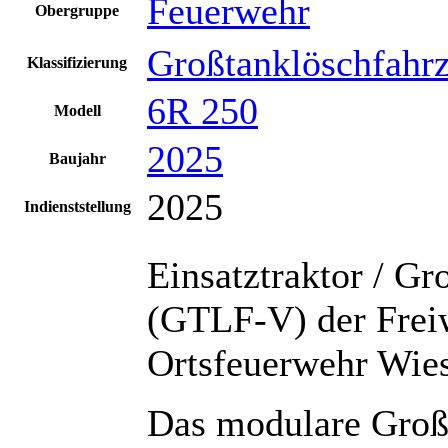
Feuerwehr
Obergruppe
Großtanklöschfahr
Klassifizierung
6R 250
Modell
2025
Baujahr
2025
Indienststellung
Einsatztraktor / G
(GTLF-V) der Frei
Ortsfeuerwehr Wie
Das modulare Groß