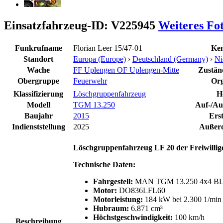
Einsatzfahrzeug-ID: V225945
Weiteres Fo
Funkrufname
Florian Leer 15/47-01
Ken
Standort
Europa (Europe)
›
Deutschland (Germany)
›
Ni
Wache
FF Uplengen OF Uplengen-Mitte
Zuständ
Obergruppe
Feuerwehr
Org
Klassifizierung
Löschgruppenfahrzeug
He
Modell
TGM 13.250
Auf-/Au
Baujahr
2015
Ers
Indienststellung
2025
Außerd
Löschgruppenfahrzeug LF 20 der Freiwilli
Technische Daten:
Fahrgestell:
MAN TGM 13.250 4x4 B
Motor:
DO836LFL60
Motorleistung:
184 kW bei 2.300 1/min 
Hubraum:
6.871 cm³
Höchstgeschwindigkeit:
100 km/h
Beschreibung