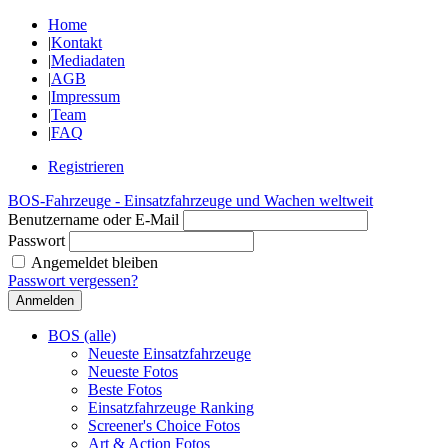
Home
|
Kontakt
|
Mediadaten
|
AGB
|
Impressum
|
Team
|
FAQ
Registrieren
BOS-Fahrzeuge - Einsatzfahrzeuge und Wachen weltweit
Benutzername oder E-Mail
Passwort
Angemeldet bleiben
Passwort vergessen?
BOS (alle)
Neueste Einsatzfahrzeuge
Neueste Fotos
Beste Fotos
Einsatzfahrzeuge Ranking
Screener's Choice Fotos
Art & Action Fotos