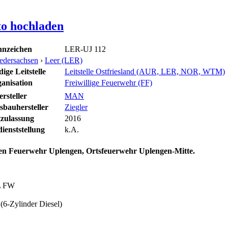
to hochladen
nzeichen
LER-UJ 112
edersachsen
›
Leer (LER)
ige Leitstelle
Leitstelle Ostfriesland (AUR, LER, NOR, WTM)
anisation
Freiwillige Feuerwehr (FF)
rsteller
MAN
sbauhersteller
Ziegler
tzulassung
2016
ienststellung
k.A.
gen Feuerwehr Uplengen, Ortsfeuerwehr Uplengen-Mitte.
L FW
(6-Zylinder Diesel)