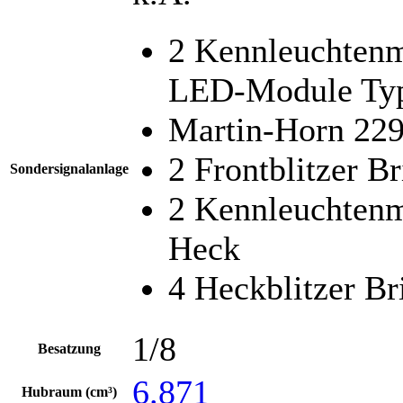
2 Kennleuchtenm
LED-Module Typ
Martin-Horn 22
2 Frontblitzer B
Sondersignalanlage
2 Kennleuchten
Heck
4 Heckblitzer Br
1/8
Besatzung
6.871
Hubraum (cm³)