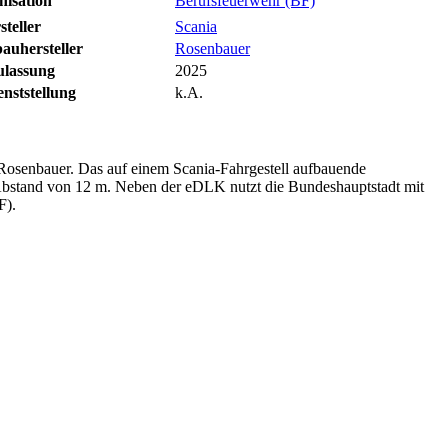
nisation
Berufsfeuerwehr (BF)
steller
Scania
auhersteller
Rosenbauer
ulassung
2025
nststellung
k.A.
n Rosenbauer. Das auf einem Scania-Fahrgestell aufbauende
en Abstand von 12 m. Neben der eDLK nutzt die Bundeshauptstadt mit
F).