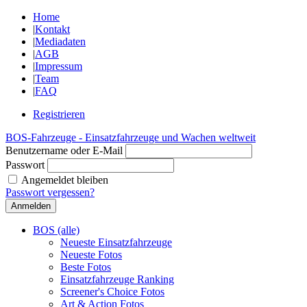
Home
|
Kontakt
|
Mediadaten
|
AGB
|
Impressum
|
Team
|
FAQ
Registrieren
BOS-Fahrzeuge - Einsatzfahrzeuge und Wachen weltweit
Benutzername oder E-Mail
Passwort
Angemeldet bleiben
Passwort vergessen?
BOS (alle)
Neueste Einsatzfahrzeuge
Neueste Fotos
Beste Fotos
Einsatzfahrzeuge Ranking
Screener's Choice Fotos
Art & Action Fotos