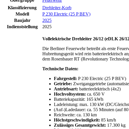
Obergruppe
Feuerwehr
Klassifizierung
Drehleiter-Korb
Modell
P 230 Electric (25 P BEV)
Baujahr
2025
Indienststellung
2025
Vollelektrische Drehleiter 26/12 (eDLK 26/1
Die Berliner Feuerwehr betreibt als erste Feue
Hubrettungsgerät wird rein batterieelektrisch 
dem Rosenbauer RT (Revolutionary Technology)
Technische Daten:
Fahrgestell:
P 230 Electric (25 P BEV)
Getriebe:
Zweiganggetriebe (automatisie
Antriebsart:
batterieelektrisch (4x2)
Hochvoltsystem:
ca. 650 V
Batteriekapazität: 165 kWh
Ladeleistung: max. 130 kW (DC/Gleichs
(Auf-)Ladedauer: ca. 55 Minuten (auf 80
Reichweite: ca. 130 km
Höchstgeschwindigkeit:
85 km/h
Zulässiges Gesamtgewicht:
17.300 kg