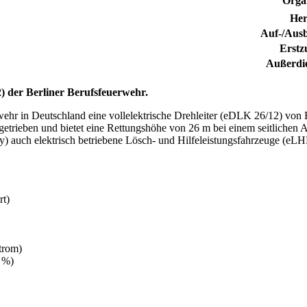
Orga
Her
Auf-/Ausb
Erstz
Außerdie
2) der Berliner Berufsfeuerwehr.
rwehr in Deutschland eine vollelektrische Drehleiter (eDLK 26/12) vo
angetrieben und bietet eine Rettungshöhe von 26 m bei einem seitlich
 auch elektrisch betriebene Lösch- und Hilfeleistungsfahrzeuge (eLH
rt)
trom)
 %)