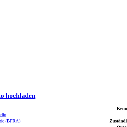
to hochladen
Kenn
rlin
emie (BFRA)
Zuständig