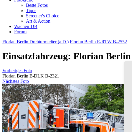
Beste Fotos
Tipps
Screener's Choice
Art & Action
Wachen-DB
Forum
Florian Berlin Drehturmleiter (a.D.)
Florian Berlin E-RTW B-2552
Einsatzfahrzeug: Florian Berl
Vorheriges Foto
Florian Berlin E-DLK B-2321
Nächstes Foto