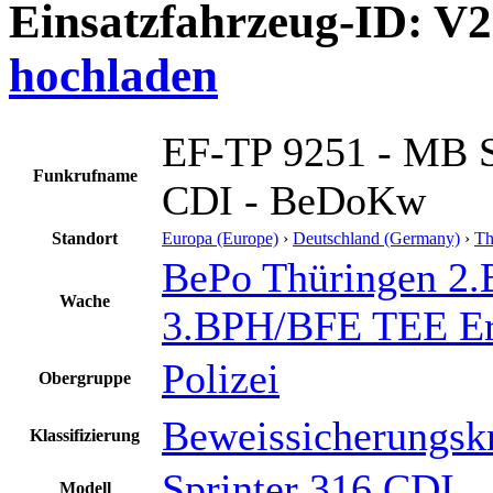
Einsatzfahrzeug-ID: V
hochladen
EF-TP 9251 - MB S
Funkrufname
CDI - BeDoKw
Standort
Europa (Europe)
›
Deutschland (Germany)
›
Th
BePo Thüringen 2
Wache
3.BPH/BFE TEE Er
Polizei
Obergruppe
Beweissicherungsk
Klassifizierung
Sprinter 316 CDI
Modell