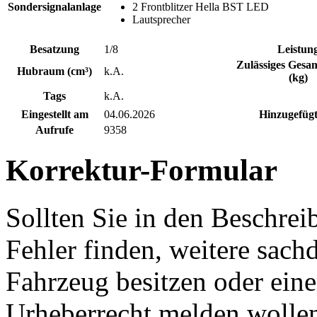
Sondersignalanlage
2 Frontblitzer Hella BST LED
Lautsprecher
Besatzung
1/8
Leistun
Zulässiges Gesa
Hubraum (cm³)
k.A.
(kg)
Tags
k.A.
Eingestellt am
04.06.2026
Hinzugefügt
Aufrufe
9358
Korrektur-Formular
Sollten Sie in den Beschre
Fehler finden, weitere sach
Fahrzeug besitzen oder ein
Urheberrecht melden wollen