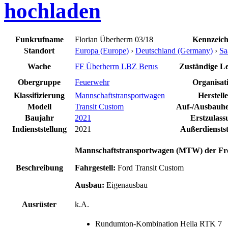
hochladen
Funkrufname
Florian Überherrn 03/18
Kennzeic
Standort
Europa (Europe)
›
Deutschland (Germany)
›
Sa
Wache
FF Überherrn LBZ Berus
Zuständige Lei
Obergruppe
Feuerwehr
Organisat
Klassifizierung
Mannschaftstransportwagen
Herstelle
Modell
Transit Custom
Auf-/Ausbauher
Baujahr
2021
Erstzulass
Indienststellung
2021
Außerdienstst
Mannschaftstransportwagen (MTW) der Frei
Beschreibung
Fahrgestell:
Ford Transit Custom
Ausbau:
Eigenausbau
Ausrüster
k.A.
Rundumton-Kombination Hella RTK 7