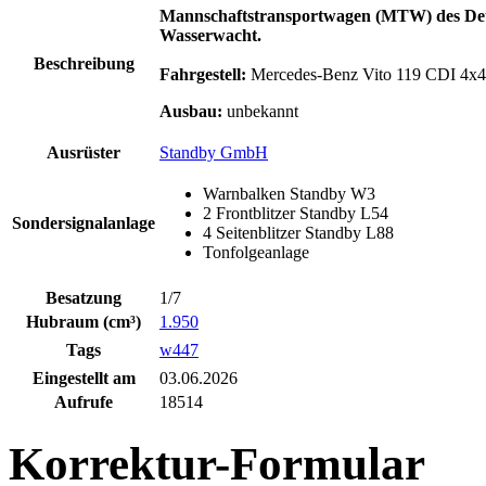
Mannschaftstransportwagen (MTW) des Deuts
Wasserwacht.
Beschreibung
Fahrgestell:
Mercedes-Benz Vito 119 CDI 4x4
Ausbau:
unbekannt
Ausrüster
Standby GmbH
Warnbalken Standby W3
2 Frontblitzer Standby L54
Sondersignalanlage
4 Seitenblitzer Standby L88
Tonfolgeanlage
Besatzung
1/7
Hubraum (cm³)
1.950
Tags
w447
Eingestellt am
03.06.2026
Aufrufe
18514
Korrektur-Formular