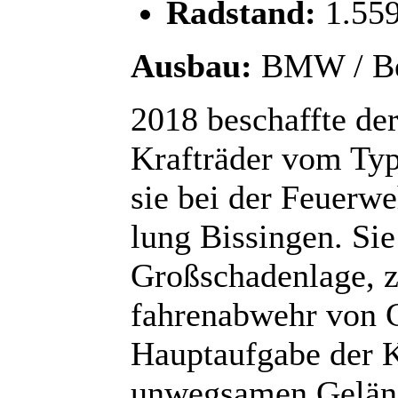
Radstand:
1.55
Ausbau:
BMW / Be
2018 beschaffte der
Krafträder vom Ty
sie bei der Feu­er­we
lung Bis­sin­gen. Si
Groß­scha­den­la­ge,
fah­ren­ab­wehr von G
Haupt­auf­ga­be der 
un­weg­sa­men Ge­län