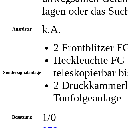
la­gen oder das Su­c
k.A.
Ausrüster
2 Frontblitzer 
Heckleuchte FG
teleskopierbar 
Sondersignalanlage
2 Druckkammerla
Tonfolgeanlage
1/0
Besatzung