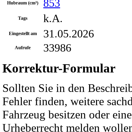
853
Hubraum (cm³)
k.A.
Tags
31.05.2026
Eingestellt am
33986
Aufrufe
Korrektur-Formular
Sollten Sie in den Beschre
Fehler finden, weitere sach
Fahrzeug besitzen oder ein
Urheberrecht melden wollen