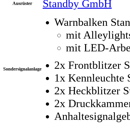
Standby GmbH
Ausrüster
Warnbalken Sta
mit Alleylight
mit LED-Arbei
2x Frontblitzer 
Sondersignalanlage
1x Kennleuchte
2x Heckblitzer 
2x Druckkammer
Anhaltesignalge