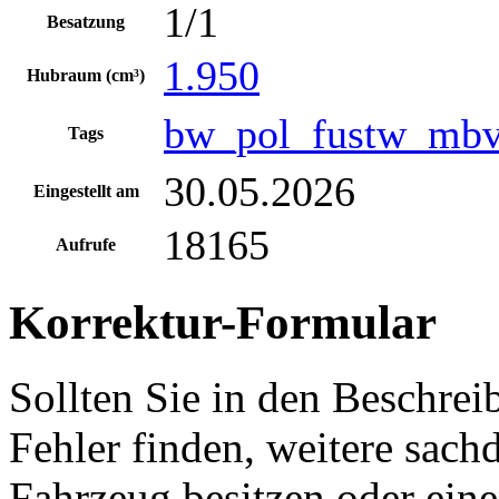
1/1
Besatzung
1.950
Hubraum (cm³)
bw_pol_fustw_mbv
Tags
30.05.2026
Eingestellt am
18165
Aufrufe
Korrektur-Formular
Sollten Sie in den Beschre
Fehler finden, weitere sach
Fahrzeug besitzen oder ein