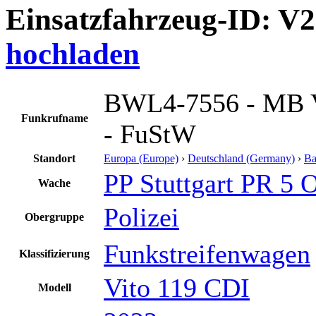
Einsatzfahrzeug-ID: V
hochladen
BWL4-7556 - MB V
Funkrufname
- FuStW
Standort
Europa (Europe)
›
Deutschland (Germany)
›
Ba
PP Stuttgart PR 5 
Wache
Polizei
Obergruppe
Funkstreifenwagen
Klassifizierung
Vito 119 CDI
Modell