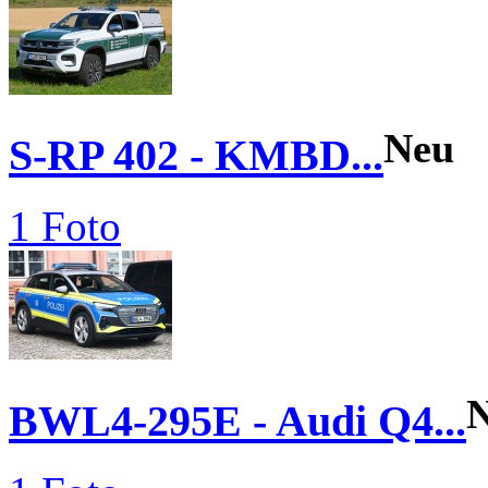
Neu
S-RP 402 - KMBD...
1 Foto
BWL4-295E - Audi Q4...