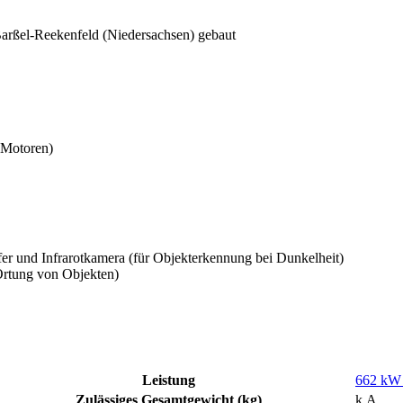
 Barßel-Reekenfeld (Niedersachsen) gebaut
 Motoren)
er und Infrarotkamera (für Objekterkennung bei Dunkelheit)
 Ortung von Objekten)
Leistung
662 kW 
Zulässiges Gesamtgewicht (kg)
k.A.