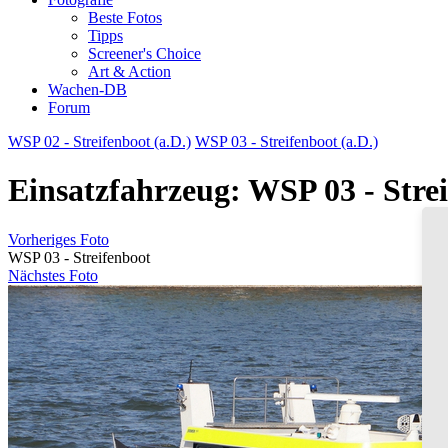
Beste Fotos
Tipps
Screener's Choice
Art & Action
Wachen-DB
Forum
WSP 02 - Streifenboot (a.D.)
WSP 03 - Streifenboot (a.D.)
Einsatzfahrzeug: WSP 03 - Stre
Vorheriges Foto
WSP 03 - Streifenboot
Nächstes Foto