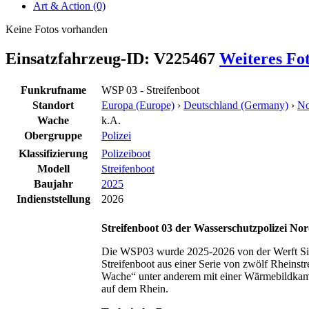
Art & Action (0)
Keine Fotos vorhanden
Einsatzfahrzeug-ID: V225467
Weiteres Fo
Funkrufname
WSP 03 - Streifenboot
Standort
Europa (Europe)
›
Deutschland (Germany)
›
No
Wache
k.A.
Obergruppe
Polizei
Klassifizierung
Polizeiboot
Modell
Streifenboot
Baujahr
2025
Indienststellung
2026
Streifenboot 03 der Wasserschutzpolizei Nor
Die WSP03 wurde 2025-2026 von der Werft Sieme
Streifenboot aus einer Serie von zwölf Rheins
Wache“ unter anderem mit einer Wärmebildkame
auf dem Rhein.