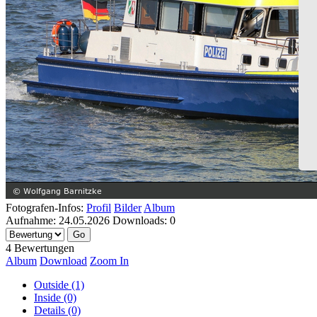
Fotografen-Infos:
Profil
Bilder
Album
Aufnahme:
24.05.2026
Downloads:
0
4 Bewertungen
Album
Download
Zoom In
Outside (1)
Inside (0)
Details (0)