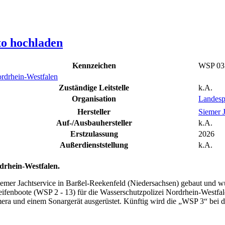
to hochladen
Kennzeichen
WSP 03
rdrhein-Westfalen
Zuständige Leitstelle
k.A.
Organisation
Landesp
Hersteller
Siemer 
Auf-/Ausbauhersteller
k.A.
Erstzulassung
2026
Außerdienststellung
k.A.
drhein-Westfalen.
r Jachtservice in Barßel-Reekenfeld (Niedersachsen) gebaut und wurde
treifenboote (WSP 2 - 13) für die Wasserschutzpolizei Nordrhein-West
ra und einem Sonargerät ausgerüstet. Künftig wird die „WSP 3“ bei d