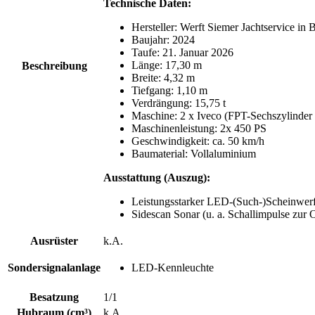
Technische Daten:
Hersteller: Werft Siemer Jachtservice in
Baujahr: 2024
Taufe: 21. Januar 2026
Länge: 17,30 m
Beschreibung
Breite: 4,32 m
Tiefgang: 1,10 m
Verdrängung: 15,75 t
Maschine: 2 x Iveco (FPT-Sechszylinder
Maschinenleistung: 2x 450 PS
Geschwindigkeit: ca. 50 km/h
Baumaterial: Vollaluminium
Ausstattung (Auszug):
Leistungsstarker LED-(Such-)Scheinwerf
Sidescan Sonar (u. a. Schallimpulse zur
Ausrüster
k.A.
Sondersignalanlage
LED-Kennleuchte
Besatzung
1/1
Hubraum (cm³)
k.A.