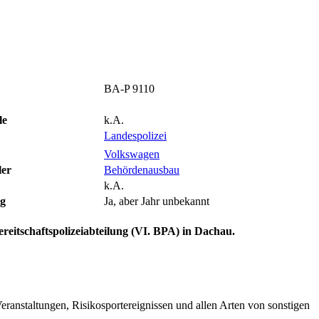
BA-P 9110
le
k.A.
Landespolizei
Volkswagen
ler
Behördenausbau
k.A.
ng
Ja, aber Jahr unbekannt
Bereitschaftspolizeiabteilung (VI. BPA) in Dachau.
nstaltungen, Risikosportereignissen und allen Arten von sonstigen