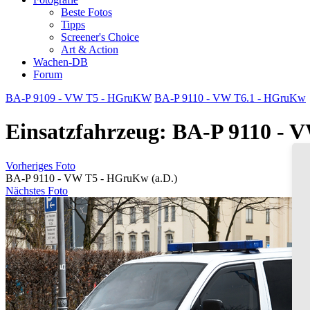
Beste Fotos
Tipps
Screener's Choice
Art & Action
Wachen-DB
Forum
BA-P 9109 - VW T5 - HGruKW
BA-P 9110 - VW T6.1 - HGruKw
Einsatzfahrzeug: BA-P 9110 - 
Vorheriges Foto
BA-P 9110 - VW T5 - HGruKw (a.D.)
Nächstes Foto