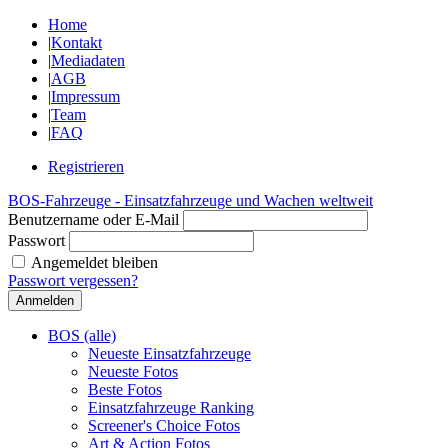
Home
|
Kontakt
|
Mediadaten
|
AGB
|
Impressum
|
Team
|
FAQ
Registrieren
BOS-Fahrzeuge - Einsatzfahrzeuge und Wachen weltweit
Benutzername oder E-Mail
Passwort
Angemeldet bleiben
Passwort vergessen?
BOS (alle)
Neueste Einsatzfahrzeuge
Neueste Fotos
Beste Fotos
Einsatzfahrzeuge Ranking
Screener's Choice Fotos
Art & Action Fotos