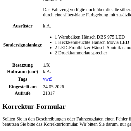
Das Fahrzeug verfügte noch über die alte silbe
durch eine silber-blaue Farbgebung mit zusät
Ausrüster
k.A.
1 Warnbalken Hänsch DBS 975 LED
1 Heckkennleuchte Hänsch Movia LED
Sondersignalanlage
2 LED-Frontblitzer Hänsch Sputnik nano
2 Druckkammerlautsprecher
Besatzung
1/X
Hubraum (cm³)
k.A.
Tags
vwt5
Eingestellt am
24.05.2026
Aufrufe
21317
Korrektur-Formular
Sollten Sie in den Beschreibungen oder Fahrzeugdaten einen Fehler 
benutzen Sie bitte das Korrekturformular. Wir bitten Sie darum, nur