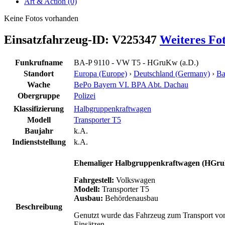
Art & Action (0)
Keine Fotos vorhanden
Einsatzfahrzeug-ID: V225347
Weiteres Fo
Funkrufname
BA-P 9110 - VW T5 - HGruKw (a.D.)
Standort
Europa (Europe)
›
Deutschland (Germany)
›
Ba
Wache
BePo Bayern VI. BPA Abt. Dachau
Obergruppe
Polizei
Klassifizierung
Halbgruppenkraftwagen
Modell
Transporter T5
Baujahr
k.A.
Indienststellung
k.A.
Ehemaliger
Halbgruppenkraftwagen (HGruKW
Fahrgestell:
Volkswagen
Modell:
Transporter T5
Ausbau:
Behördenausbau
Beschreibung
Genutzt wurde das Fahrzeug zum Transport von
Einsätzen.