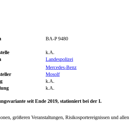
n
BA-P 9480
telle
k.A.
n
Landespolizei
Mercedes-Benz
eller
Mosolf
ng
k.A.
lung
k.A.
ungsvariante seit Ende 2019,
stationiert bei der I.
en, größeren Veranstaltungen, Risikosportereignissen und allen