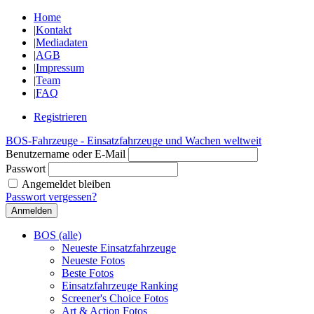
Home
|
Kontakt
|
Mediadaten
|
AGB
|
Impressum
|
Team
|
FAQ
Registrieren
BOS-Fahrzeuge - Einsatzfahrzeuge und Wachen weltweit
Benutzername oder E-Mail
Passwort
Angemeldet bleiben
Passwort vergessen?
BOS (alle)
Neueste Einsatzfahrzeuge
Neueste Fotos
Beste Fotos
Einsatzfahrzeuge Ranking
Screener's Choice Fotos
Art & Action Fotos