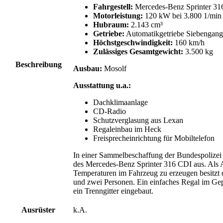
Fahrgestell:
Mercedes-Benz Sprinter 3
Motorleistung:
120 kW bei 3.800 1/min 
Hubraum:
2.143 cm³
Getriebe:
Automatikgetriebe Siebengang
Höchstgeschwindigkeit:
160 km/h
Zulässiges Gesamtgewicht:
3.500 kg
Beschreibung
Ausbau:
Mosolf
Ausstattung u.a.:
Dachklimaanlage
CD-Radio
Schutzverglasung aus Lexan
Regaleinbau im Heck
Freisprecheinrichtung für Mobiltelefon
In einer Sammelbeschaffung der Bundespolizei 
des Mercedes-Benz Sprinter 316 CDI aus. Als 
Temperaturen im Fahrzeug zu erzeugen besitzt 
und zwei Personen. Ein einfaches Regal im Ge
ein Trenngitter eingebaut.
Ausrüster
k.A.