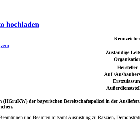
to hochladen
Kennzeiche
yern
Zuständige Leits
Organisatio
Hersteller
Auf-/Ausbauherst
Erstzulassu
Außerdienststel
n (HGruKW) der bayerischen Bereitschaftspolizei
in der Ausliefer
ünchen.
Beamtinnen und Beamten mitsamt Ausrüstung zu Razzien, Demonstration