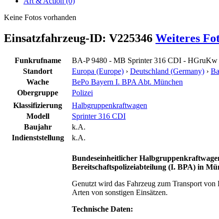
Art & Action (0)
Keine Fotos vorhanden
Einsatzfahrzeug-ID: V225346
Weiteres Fo
Funkrufname
BA-P 9480 - MB Sprinter 316 CDI - HGruKw
Standort
Europa (Europe)
›
Deutschland (Germany)
›
Ba
Wache
BePo Bayern I. BPA Abt. München
Obergruppe
Polizei
Klassifizierung
Halbgruppenkraftwagen
Modell
Sprinter 316 CDI
Baujahr
k.A.
Indienststellung
k.A.
Bundeseinheitlicher Halbgruppenkraftwage
Bereitschaftspolizeiabteilung (I. BPA) in M
Genutzt wird das Fahrzeug zum Transport von 
Arten von sonstigen Einsätzen.
Technische Daten: