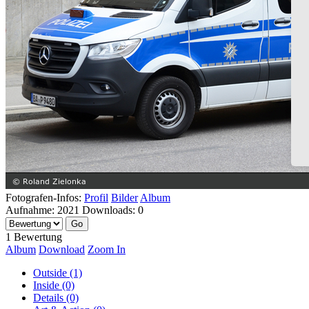
Fotografen-Infos:
Profil
Bilder
Album
Aufnahme:
2021
Downloads:
0
1 Bewertung
Album
Download
Zoom In
Outside (1)
Inside (0)
Details (0)