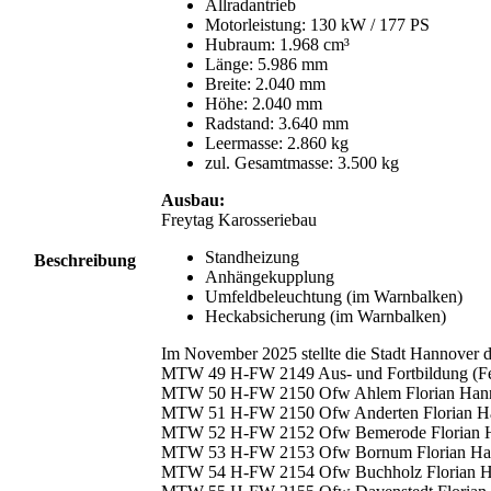
Allradantrieb
Motorleistung: 130 kW / 177 PS
Hubraum: 1.968 cm³
Länge: 5.986 mm
Breite: 2.040 mm
Höhe: 2.040 mm
Radstand: 3.640 mm
Leermasse: 2.860 kg
zul. Gesamtmasse: 3.500 kg
Ausbau:
Freytag Karosseriebau
Standheizung
Beschreibung
Anhängekupplung
Umfeldbeleuchtung (im Warnbalken)
Heckabsicherung (im Warnbalken)
Im November 2025 stellte die Stadt Hannover d
MTW 49 H-FW 2149 Aus- und Fortbildung (Feu
MTW 50 H-FW 2150 Ofw Ahlem Florian Hann
MTW 51 H-FW 2150 Ofw Anderten Florian Ha
MTW 52 H-FW 2152 Ofw Bemerode Florian H
MTW 53 H-FW 2153 Ofw Bornum Florian Han
MTW 54 H-FW 2154 Ofw Buchholz Florian H