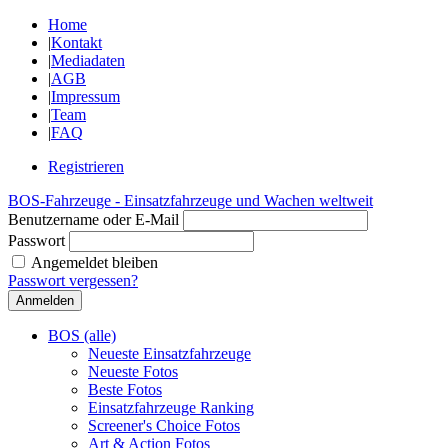
Home
|
Kontakt
|
Mediadaten
|
AGB
|
Impressum
|
Team
|
FAQ
Registrieren
BOS-Fahrzeuge - Einsatzfahrzeuge und Wachen weltweit
Benutzername oder E-Mail
Passwort
Angemeldet bleiben
Passwort vergessen?
BOS (alle)
Neueste Einsatzfahrzeuge
Neueste Fotos
Beste Fotos
Einsatzfahrzeuge Ranking
Screener's Choice Fotos
Art & Action Fotos