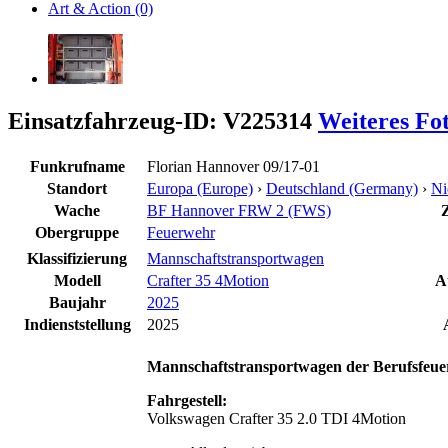
Art & Action (0)
Einsatzfahrzeug-ID: V225314
Weiteres Fo
Funkrufname
Florian Hannover 09/17-01
Standort
Europa (Europe)
›
Deutschland (Germany)
›
Ni
Wache
BF Hannover FRW 2 (FWS)
Z
Obergruppe
Feuerwehr
Klassifizierung
Mannschaftstransportwagen
Modell
Crafter 35 4Motion
A
Baujahr
2025
Indienststellung
2025
Mannschaftstransportwagen der Berufsfeue
Fahrgestell:
Volkswagen Crafter 35 2.0 TDI 4Motion