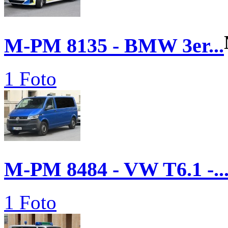
M-PM 8135 - BMW 3er...
1 Foto
M-PM 8484 - VW T6.1 -..
1 Foto