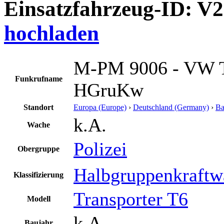
Einsatzfahrzeug-ID: V
hochladen
M-PM 9006 - VW T
Funkrufname
HGruKw
Standort
Europa (Europe)
›
Deutschland (Germany)
›
Ba
k.A.
Wache
Polizei
Obergruppe
Halbgruppenkraftw
Klassifizierung
Transporter T6
Modell
k.A.
Baujahr