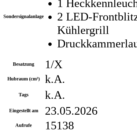
1 Heckkennleuc
2 LED-Frontblit
Sondersignalanlage
Kühlergrill
Druckkammerlau
1/X
Besatzung
k.A.
Hubraum (cm³)
k.A.
Tags
23.05.2026
Eingestellt am
15138
Aufrufe