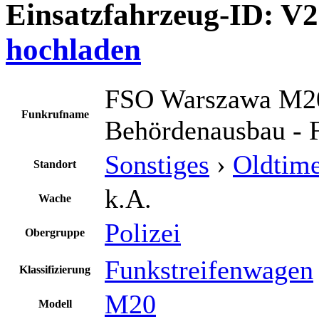
Einsatzfahrzeug-ID: V
hochladen
FSO Warszawa M2
Funkrufname
Behördenausbau - 
Sonstiges
›
Oldtim
Standort
k.A.
Wache
Polizei
Obergruppe
Funkstreifenwagen
Klassifizierung
M20
Modell