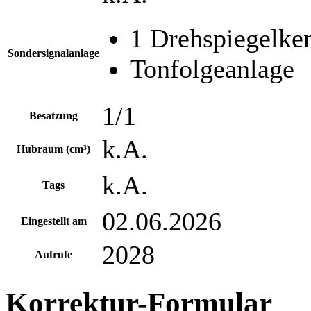
1 Drehspiegelke
Sondersignalanlage
Tonfolgeanlage
1/1
Besatzung
k.A.
Hubraum (cm³)
k.A.
Tags
02.06.2026
Eingestellt am
2028
Aufrufe
Korrektur-Formular