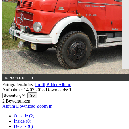
Fotografen-Infos:
Profil
Bilder
Album
Aufnahme:
14.07.2018
Downloads:
1
2 Bewertungen
Album
Download
Zoom In
Outside (2)
Inside (0)
Details (0)