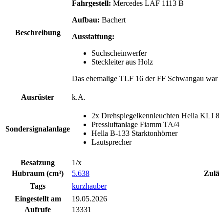
Fahrgestell:
Mercedes LAF 1113 B
Aufbau:
Bachert
Beschreibung
Ausstattung:
Suchscheinwerfer
Steckleiter aus Holz
Das ehemalige TLF 16 der FF Schwangau war 
Ausrüster
k.A.
2x Drehspiegelkennleuchten Hella KLJ 
Pressluftanlage Fiamm TA/4
Sondersignalanlage
Hella B-133 Starktonhörner
Lautsprecher
Besatzung
1/x
Hubraum (cm³)
5.638
Zulä
Tags
kurzhauber
Eingestellt am
19.05.2026
Aufrufe
13331