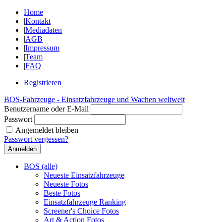
Home
|
Kontakt
|
Mediadaten
|
AGB
|
Impressum
|
Team
|
FAQ
Registrieren
BOS-Fahrzeuge - Einsatzfahrzeuge und Wachen weltweit
Benutzername oder E-Mail
Passwort
Angemeldet bleiben
Passwort vergessen?
BOS (alle)
Neueste Einsatzfahrzeuge
Neueste Fotos
Beste Fotos
Einsatzfahrzeuge Ranking
Screener's Choice Fotos
Art & Action Fotos