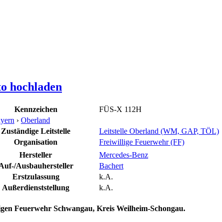
to hochladen
Kennzeichen
FÜS-X 112H
yern
›
Oberland
Zuständige Leitstelle
Leitstelle Oberland (WM, GAP, TÖL)
Organisation
Freiwillige Feuerwehr (FF)
Hersteller
Mercedes-Benz
Auf-/Ausbauhersteller
Bachert
Erstzulassung
k.A.
Außerdienststellung
k.A.
ligen Feuerwehr Schwangau, Kreis Weilheim-Schongau.