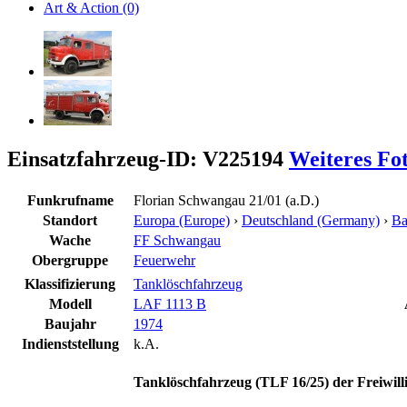
Art & Action (0)
Einsatzfahrzeug-ID: V225194
Weiteres Fo
Funkrufname
Florian Schwangau 21/01 (a.D.)
Standort
Europa (Europe)
›
Deutschland (Germany)
›
Ba
Wache
FF Schwangau
Obergruppe
Feuerwehr
Klassifizierung
Tanklöschfahrzeug
Modell
LAF 1113 B
Baujahr
1974
Indienststellung
k.A.
Tanklöschfahrzeug (TLF 16/25) der Freiwil