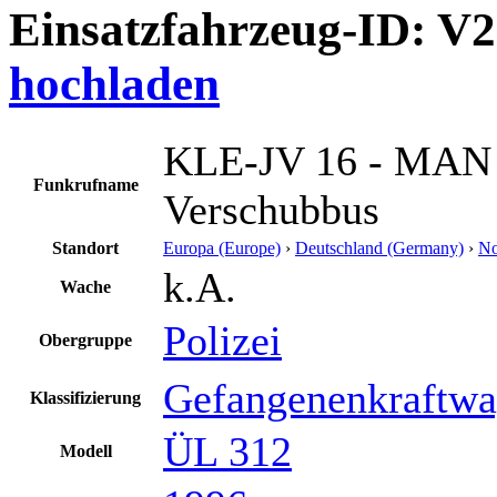
Einsatzfahrzeug-ID: V
hochladen
KLE-JV 16 - MAN 
Funkrufname
Verschubbus
Standort
Europa (Europe)
›
Deutschland (Germany)
›
No
k.A.
Wache
Polizei
Obergruppe
Gefangenenkraftw
Klassifizierung
ÜL 312
Modell