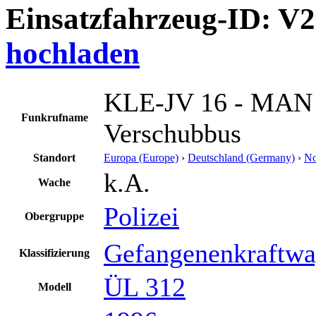
Einsatzfahrzeug-ID: V
hochladen
KLE-JV 16 - MAN 
Funkrufname
Verschubbus
Standort
Europa (Europe)
›
Deutschland (Germany)
›
No
k.A.
Wache
Polizei
Obergruppe
Gefangenenkraftw
Klassifizierung
ÜL 312
Modell