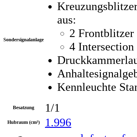
Kreuzungsblitze
aus:
2 Frontblitze
Sondersignalanlage
4 Intersection
Druckkammerlau
Anhaltesignalgeb
Kennleuchte St
1/1
Besatzung
1.996
Hubraum (cm³)