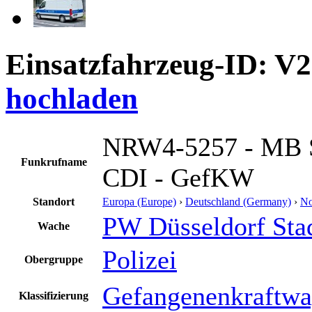
Einsatzfahrzeug-ID: V
hochladen
NRW4-5257 - MB S
Funkrufname
CDI - GefKW
Standort
Europa (Europe)
›
Deutschland (Germany)
›
No
PW Düsseldorf Sta
Wache
Polizei
Obergruppe
Gefangenenkraftw
Klassifizierung