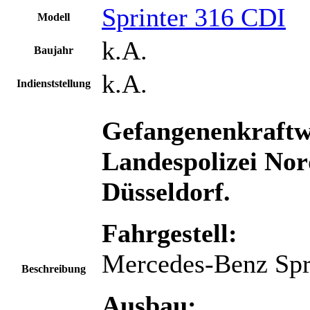
Sprinter 316 CDI
Modell
k.A.
Baujahr
k.A.
Indienststellung
Gefangenenkraft
Landespolizei Nord
Düsseldorf.
Fahrgestell:
Mercedes-Benz Spr
Beschreibung
Ausbau: