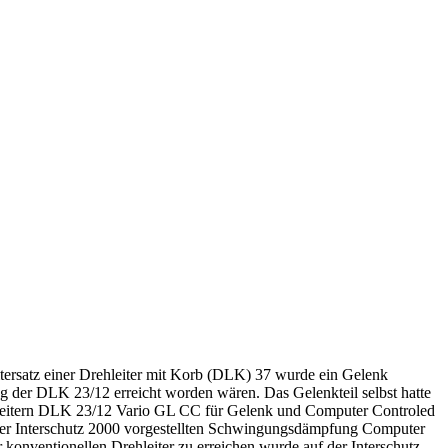
eitersatz einer Drehleiter mit Korb (DLK) 37 wurde ein Gelenk
ng der DLK 23/12 erreicht worden wären. Das Gelenkteil selbst hatte
 Leitern DLK 23/12 Vario GL CC für Gelenk und Computer Controled
uf der Interschutz 2000 vorgestellten Schwingungsdämpfung Computer
 konventionellen Drehleiter zu erreichen wurde auf der Interschutz