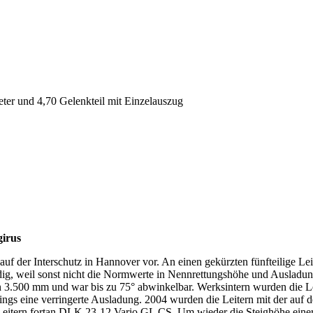
ter und 4,70 Gelenkteil mit Einzelauszug
girus
 auf der Interschutz in Hannover vor. An einen gekürzten fünfteilige L
ndig, weil sonst nicht die Normwerte in Nennrettungshöhe und Ausladu
n 3.500 mm und war bis zu 75° abwinkelbar. Werksintern wurden die
rdings eine verringerte Ausladung. 2004 wurden die Leitern mit der a
e Leitern fortan DLK 23-12 Vario GL CS. Um wieder die Steighöhe einer