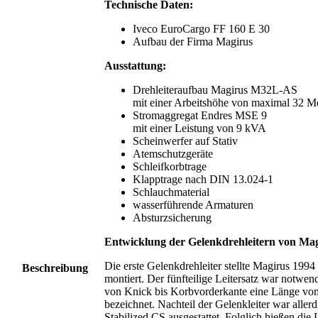
Technische Daten:
Iveco EuroCargo FF 160 E 30
Aufbau der Firma Magirus
Ausstattung:
Drehleiteraufbau Magirus M32L-AS
mit einer Arbeitshöhe von maximal 32 Me
Stromaggregat Endres MSE 9
mit einer Leistung von 9 kVA
Scheinwerfer auf Stativ
Atemschutzgeräte
Schleifkorbtrage
Klapptrage nach DIN 13.024-1
Schlauchmaterial
wasserführende Armaturen
Absturzsicherung
Entwicklung der Gelenkdrehleitern von Ma
Die erste Gelenkdrehleiter stellte Magirus 1994
Beschreibung
montiert. Der fünfteilige Leitersatz war notwe
von Knick bis Korbvorderkante eine Länge vo
bezeichnet. Nachteil der Gelenkleiter war alle
Stabilized CS ausgestattet. Folglich hießen di