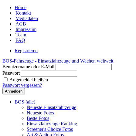
Home
|
Kontakt
|
Mediadaten
|
AGB
|
Impressum
|
Team
|
FAQ
Registrieren
BOS-Fahrzeuge - Einsatzfahrzeuge und Wachen weltweit
Benutzername oder E-Mail
Passwort
Angemeldet bleiben
Passwort vergessen?
BOS (alle)
Neueste Einsatzfahrzeuge
Neueste Fotos
Beste Fotos
Einsatzfahrzeuge Ranking
Screener's Choice Fotos
Art & Action Fotos