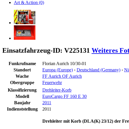
Art & Action (0)
Einsatzfahrzeug-ID: V225131
Weiteres Fo
Funkrufname
Florian Aurich 10/30-01
Standort
Europa (Europe)
›
Deutschland (Germany)
›
Ni
Wache
FF Aurich OF Aurich
Obergruppe
Feuerwehr
Klassifizierung
Drehleiter-Korb
Modell
EuroCargo FF 160 E 30
Baujahr
2011
Indienststellung
2011
Drehleiter mit Korb (DLA(K) 23/12) der Fre